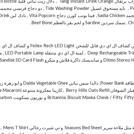
تايد مسحوق غسيل Tide Washing Powder , دو دجاج فرنسي مجممد فورا Doux Chicken و فيتا كباب دجاج Vita Kabab ,