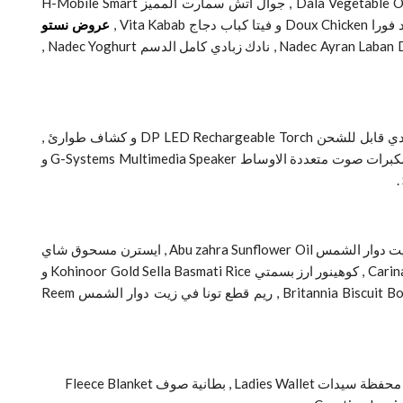
تطرح هايبر ماركت نستو الدمام الكثير من المنتجات منها , تانج شراب برتقال Tang Instant Drink Orange , دلال زيت نباتي قلية Dala Vegetable Oil Bottle , جوال اتش سمارت المميز H-Mobile Smart
عروض نستو
نادك زبادي كامل الدسم Nadec Yoghurt ,
تطرح نستو الدمام الكثير من الاجهزة الكهربائية المميزة مثل فيلكس كشاف ال اي دي قابل للشحن Feilex Rech LED Light و كشاف ال اي دي قابل للشحن DP LED Rechargeable Torch و كشاف طوارئ ,
مشدب لايف Trimline Nose Trimmer و مشدب قابل للشحن Deep Rechargeable Trimmer , لمبة ال اي دي متنقلة LED Portable Lamp , مكبرات صوت متعددة الاوساط G-Systems Multimedia Speaker و
ميكروسمارت مشغل اف ام Microsmart FM Modulator و بنك الطاقة Power Bank, دالدا سمن نباتي Dalda Vegetable Ghee و ابو زهرة زيت دوار الشمس Abu zahra Sunflower Oil , ايسترن مسحوق شاي
ناعم Eastern Tea Powder , البيكر دقيق Al Baker Plain Flour و هيلز الشوفان Berry Hills Oats Refill , كارينا معكرونة متنوعة Carina Macaroni , كوهينور ارز بسمتي Kohinoor Gold Sella Basmati Rice و
ليبتون شاي Lipton Tea , ماسكا شيسكا بسكويت / فيفتي فيفتي Britannia Biscuit Maska Chesk / Fifty Fifty و بوريون بسكويت Britannia Biscuit Bourbon , ريم قطع تونا في زيت دوار الشمس Reem
كما تقدم نستو الدمام الكثير من مستلزمات المنزل الهامة والضرورية مثل ملاءة سرير Seasons Bed Sheet و تي شيرت رجالي Mens T Shirt , محفظة سيدات Ladies Wallet , بطانية صوف Fleece Blanket