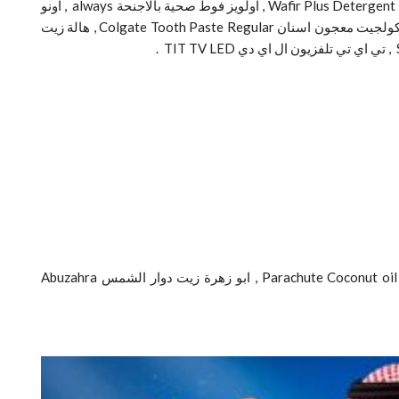
كلوركس مطهر Colrox Regular , كمفورت منعم ملابس ازرق و وردي Comfort Blue & Comfort Pink , وفير منظف مسحوق غسيل Wafir Plus Detergent Powder , اولويز فوط صحية بالاجنحة always , اونو
, كولجيت معجون اسنان Colgate Tooth Paste Regular , هالة زيت
يوروستار Eurostar TV LED , ال جي تلفزيون LG TV LED , كرافت جبنة سائلة Kraft Cream Cheese Spread , براشوت زيت جوز الهند Parachute Coconut oil , ابو زهرة زيت دوار الشمس Abuzahra