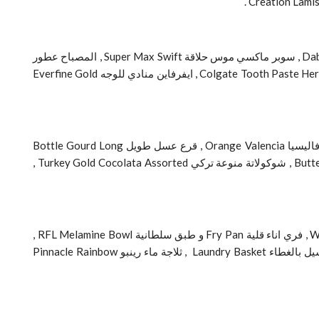
ياردلي ديو جنتلمان عطر Yardley Deo Gentle Man Original و تالك انشالتر Enchanteur Talc , دابر فاتيكا كريم شعر Dabur Vatika Hair Cream , سوبر ماكسي موس حلاقة Super Max Swift , المصباح عطور
Musba Perfume , كليوباترا صابون Cleopatra Beauty Soap , بنات فرشاة اسنان Banat Tooth Brush Cardent , كولجيت معجون اسنان Colgate Tooth Paste Herbal , ايفرفاين منادي للوجه Everfine Gold
فاتيكا شامبو Vatika Shmpo Nrshng , امبريال صابون ليزر Imperyal Leather Soap Classic و تفاح أحمر امريكي Apple Red USA , برتقال فاليسيا Orange Valencia , قرع عسل طويل Bottle Gourd Long
India , جوافة الشناوي Guava Box , حمص Chickpeas Pottukadala , مخلل مشكل مصري Egyptian Mixed Pickles, بيتزا دجاج Butter Unsalted , شوكولاتة منوعة تركي Turkey Gold Cocolata Assorted ,
كما تقدم نستو الدمام الكثير من ادوات المطبخ على سبيل المثال طقم حاويات دائري Round Container , إبريق ماء Water Jug With Glasses , فري اناء قلية Fry Pan و طبق سلطانية RFL Melamine Bowl ,
ترمس لحفظ السوائل الساخنة Vacuum Flask , شرارة ولاعة Spark Gun Lighter , مقص مطبخ كبير Partner Kitchen Scissor Big , سلة غسيل بالغطاء Laundry Basket , ثلاجة ماء رينبو Pinnacle Rainbow