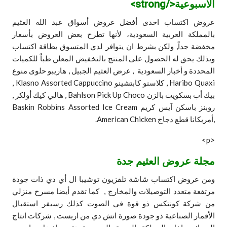
الاسبوعية</strong>
عروض اكتساب احدى أفضل عروض أسواق عبد الله العثيم
بالمملكة العربية السعودية، لأنها تطرح بعض العروض بأسعار
مخفضة جداً, ولكن بشرط ان يتوافر لدي المتسوق بطاقة اكتساب
وبذلك يحق له الحصول على المنتج بالتخفيض المعلن طباٌ للكميات
المحددة و أخبار السعودية , عرض العثيم الجبيل , هاريبو حلوى منوع
Haribo Quaxi , كلاسنو كابتشينو Klasno Assorted Cappuccino ,
بيك أب بسكويت بالزن Bahlson Pick Up Choco , هالي كيك أولكر ,
روبنز باسكن آيس كريم Baskin Robbins Assorted Ice Cream
,أمريكانا قطع دجاج American Chicken.
<p>
مجلة عروض العثيم جدة
ومن عروض اكتساب شاشة تلفزيون توشيبا ال أي دي ذات جودة
مرتفعة متعدد التوصيلات والمخارج , كما تقدم أيضا مسرح منزلي
من شركة كونتكس ذو قوة في الصوت كذلك رسيفر استقبال
الأقمار الصناعية ذو جودة صورة اتش دي من اريست , شركات انتاج