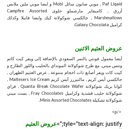
Paf Liqaid , موبي صابون سائل Mobi و ايضا موبي ملين ملابس
أزرق , كامبفاير مارشملو حلوى Campfire Assorted
Marshmallows , جالكسي شوكولاتة كيك وايضا فانيلا وكذلك
كراميل Galaxy Chocolata.
عروض العثيم الاثنين
أيضا معمول فونتي بالتمر السعودي بالإضافة إلى ويفر كيت كاتم
ونتس ميني, مع طرح شوكولاتة المونداي بالحليب واللوز الطازج و
كيت كات ويفر أصابع ذات احجام متنوعة , عرض العثيم الظهران ,
جالكسي أيس كريم , مالتيزرز آيس كريم Maltesers Ice Cream ,
كوانا بريك شوكولاتة Quanta Break Chocolate Wafer , فراي
شوكولاتة حليب قشدية وكراميل Fray Chocolates , بست ميني
شوكولاتة تشكيلة Minis Assorted Chocolates.
</p>
tyle=”text-align: justify;”>
عروض العثيم