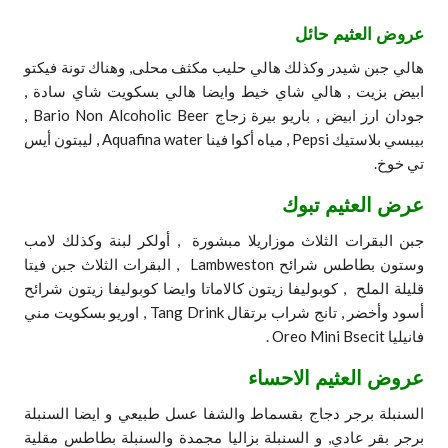
عروض العثيم حائل
هالي جبن شيدر وكذلك هالي حليب مكثف محلى, وهناك تونة فيكتو
ابيض بزيت , هالي شاي خيط وايضا هالي بسكويت شاي سادة ,
جودان ارز ابيض , باريو بيرة زجاج Bario Non Alcoholic Beer ,
بيبسي بلاستيك Pepsi , مياه أكوا فينا Aquafina water , ليبتون أيس
تي خوخ.
عرض العثيم تبوك
جبن البقرات الثلاث موزاريلا مبشورة , أولكر لبنة وكذلك لامب
وستون بطاطس شرائح Lambweston , البقرات الثلاث جبن فيتا
قليلة الملح , كوبوليفا زيتون كالاماتا وايضا كوبوليفا زيتون شرائح
أسود وأخضر , تانج شراب برتقال Tang Drink , اوريو بسكويت مني
فانيليا Oreo Mini Bsecit .
عروض العثيم الاحساء
السنبلة برجر دجاج بقسماط والشفا عسل طبيعي و ايضا السنبلة
برجر بقر عادي, و السنبلة بزاليا مجمدة والسنبلة بطاطس مقلية