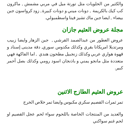
والكثير من الحلويات مثل تورتة ميل في مربي مشمش , ماكرون
كب كيك بالكريمة , دونات ميني و دونات كبيرة , زود كرواسون جبن
بيضاء , ايضا جبن ماك تشيز فيتا واسطمبولي.
مجلة عروض العثيم جازان
عروض العطور من عبدالصمد القرشي , جبن الزهار وايضا زبيب
ومرتديلا امريكانا بقري وكذلك مكدوس سوري, دقة مدينى إسناد و
قهوة هواري عربي وكذلك زنجبيل مطحون هندي , اما الفاكهة فهي
متعددة مثل مانجو يمني و باذنجان اسود رومي وكذلك بصل أحمر
كبير.
عروض العثيم الطازج الاثنين
تمر ثمرات القصيم سكري مكبوس وايضا تمر خلاص الخرج
والعديد من المنتجات الخاصة باللحوم سواء لحم عجل القصيم او
لحم غنم سواكني