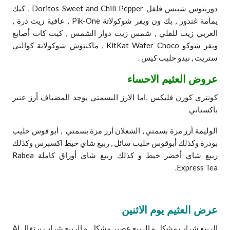
دوريتوس شيبس فلفل Doritos Sweet and Chili Pepper , كيك
يمامة غندور , بك ون ويفر شوكولاتة Pik-One , عافية زيت ذرة ,
العربي زيت للقلي , شمس زيت دوار الشمس , كيت كات أصابع
ويفر شوكو KitKat Wafer Choco , ماكنتوش شوكولاتة كوالتي
ستريت , نيدو حليب كيس .
عروض العثيم الاحساء
كونتري كورن فليكس ,اما الارز البسمتي يوجد المضياف أرز عنبر
باكستاني
الوليمة أرز مزة بسمتي , الشعلان أرز مزة بسمتي , أبو قوس حليب
بودرة وكذلك أبوقوس حليب سائل , ربيع شاي خيط اكسبرس وكذلك
ربيع شاي أخضر خيط و كذلك ربيع شاي أوراق كاملة Rabea
Express Tea.
عرض العثيم يوم الاثنين
الربيع شراب مشكل و الربيع عصير مشكل, و الربيع شراب برتقال Al