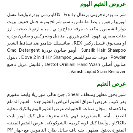
عروض العثيم اليوم
شراب بودرة فروتي برتقال Fruity , كاكاو زدني بودرة وايضا عسل
لوبريزا زهور , وايضا بطاطس تاستو شرائح وتونة جنتل خفيف بزيت
دوار الشمس , مكعبات مرقة دجاج زدني , مياه ارتوينا صحية , ارز
جنات مصري , قهوة العثيم هرري , مناديل وجه ركس و صابون بودرة
او مسحوق غسيل ركس REX , صانسيلك شامبو ضد تساقط الشعر
Sunsilk Hair Shampoo , أومو صابون بودرة Omo Detergent
Powder , دوف شامبو للشعر Dove 2 in 1 Hir Shampoo , ديتول
صابون أصلى Dettol Orinianl Hand Wash , فانيش مزيل ناصع
Vanish Liquid Stain Remover .
عرض العثيم
شير بخور مطهر ومنظف Shear , جبن هالي موزاريلا وايضا مفورم
بقر لاتينا ,
عروض اسواق العثيم الرياض , العثيم جدة , العثيم الدمام
و الاحساء ,
مجال صناعة الحلويات عرض العثيم اليوم والكيك محلية
الصنع ,
أيضا المستوردة فهي باقة متنوعة مثل كيك لوبو بايت
بالكاكاو ,
وأيضا كيك لوبة كريمة بالشوكولاتة , عرض العثيم المدنية
المنورة ,ديتول مطهر , بف باف سائل طارد الناموس مع جهاز Pif