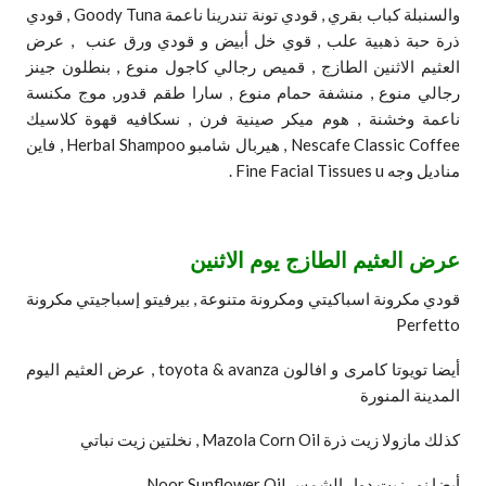
والسنبلة كباب بقري , قودي تونة تندرينا ناعمة Goody Tuna , قودي
ذرة حبة ذهبية علب , قوي خل أبيض و قودي ورق عنب , عرض
العثيم الاثنين الطازج , قميص رجالي كاجول منوع , بنطلون جينز
رجالي منوع , منشفة حمام منوع , سارا طقم قدور, موج مكنسة
ناعمة وخشنة , هوم ميكر صينية فرن , نسكافيه قهوة كلاسيك
Nescafe Classic Coffee , هيربال شامبو Herbal Shampoo , فاين
مناديل وجه Fine Facial Tissues u .
عرض العثيم الطازج يوم الاثنين
قودي مكرونة اسباكيتي ومكرونة متنوعة , بيرفيتو إسباجيتي مكرونة
Perfetto
أيضا تويوتا كامرى و افالون toyota & avanza , عرض العثيم اليوم
المدينة المنورة
كذلك مازولا زيت ذرة Mazola Corn Oil , نخلتين زيت نباتي
أيضا نور زيت دوار الشمس Noor Sunflower Oil