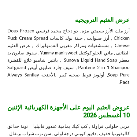
عرض العثيم الترويجيه
أرز ملك الأرز بسمتي مزة , دو دجاج مجمد فرنسي Doux Frozen
Chicken , أرز صنوايت , جبنة بوك كاسات Puck Cream Spread
Cheese , مستشفيات ومراكز مغربي الفمتوليزاك , عرض العثيم
الطائف , ماني الحلو كوكتيل Yummy mani sweet , سنوفا صابون يد
معطر Sunova Liquid Hand Soap , بانتين شامبو علاج للقشرة
Pantene 2 in 1 Shampoo , سيف جارد صابون أبيض Safguard
Soap Pure, أولويز فوط صحية كبير بالأجنحة Always Sanilay
Pads.
عروض العثيم اليوم على الأجهزة الكهربائية الإثنين
10 أغسطس 2026
مربي حلواني فراولة , كب كيك يمامية غندور فانيليا , تونة حدائق
كاليفورنيا خفيف , دقيق كويتي درجة اولى , سن توب شراب برتقال ,