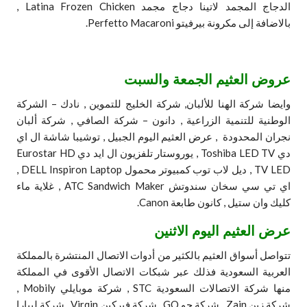
الدجاج المجمد لاتينا دجاج مجمد Latina Frozen Chicken ,
بالاضافة إلى مكرونة بيرفيتو Perfetto Macaroni.
عروض العثيم الجمعة والسبت
وايضا شركة الهنا للألبان, شركة الخليج للتموين , نادك – الشركة
الوطنية للتنمية الزراعية , دانون – شركة الصافي , شركة ألبان
نجران المحدودة , عرض العثيم اليوم الجبيل , توشيبا شاشة ال اي
دي Toshiba LED TV , يوروستار تلفزيون ال ايد دي Eurostar HD
TV LED , ديل لاب توب كمبيوتر محمول DELL Inspiron Laptop ,
اي تي سي سخان سندوتش ATC Sandwich Maker , غلاية ماء
كليك وان ستيل , كانون طابعة Canon.
عرض العثيم اليوم الاثنين
تتواصل أسواق العثيم بالكثير من أدوات الاتصال المنتشرة بالمملكة
العربية السعودية فذلك عبر شبكات الاتصال الأقوى في المملكة
منها شركة الاتصالات السعودية STC , شركة موبايلي Mobily ,
شركة زين Zain , شركة جو GO , شركة فيركين Virqin , شركة ليبارا