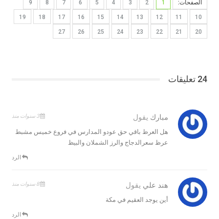
الصفحات:
1
2
3
4
5
6
7
8
9
19
18
17
16
15
14
13
12
11
10
27
26
25
24
23
22
21
20
24 تعليقات
3 سنوات منذ
مبارك
يقول
هل العرظ باقي حق عودو المدارس في فروع خميس مشبط
عرظ سعرالدجاج والرز الشملان والبيظ
الرد
8 سنوات منذ
هند علي
يقول
أين يوجد العقيم في مكة
الرد