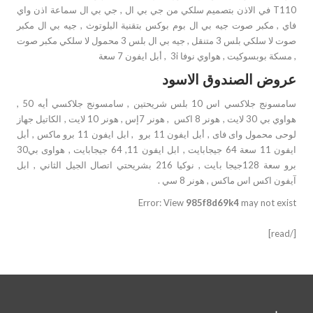
T110 في الاذن بتصميم سلكي من جي بي ال , جي بي ال سماعة اذن واي
فاي , مكبر صوت جيه بي ال بوم بوكس بتقنية البلوتوث , جيه بي ال مكبر
صوت لا سلكي بلس 3 متنقل , جيه بي ال بلس 3 محمول لا سلكي مكبر صوت
, مسكة بوبسوكيت , هواوي نوفا 3i , أبل ايفون 7 سعة
عروض الصندوق الاسود
سامسونج جلاكسي اس 10 بلس شريحتين , سامسونج جلاكسي أيه 50 ,
هواوي بي 30 لايت , هونر 8 اكس , هونر 7إس , هونر 10 لايت , الكاتيل جهاز
لوحى محمول واى فاى , أبل ايفون 11 برو , ابل ايفون 11 برو ماكس , أبل
ايفون 11 سعة 64 جيجابايت , ابل ايفون 11, 64 جيجابايت , هواوى بي30
برو سعة 128جيجا بايت , نوكيا 216 بشريحتي اتصال الجيل الثاني , ابل
آيفون اكس اس ماكس , هونر 8 سي .
Error: View
985f8d69k4
may not exist
[/read]