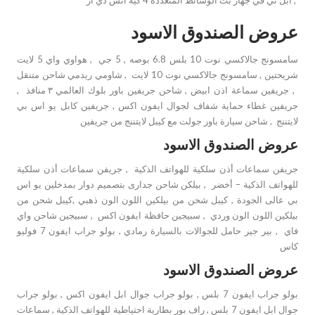
عروض الصندوق الاسود
سامسونج جالاكسي نوت 10 بلس 6.8 بوصه , 5 جي , هواوي واي 5 لايت
شريحتين , سامسونج جالاكسي نوت 10 لايت , شاومي ريدمي شاحن متنقل
, جريفين سماعة اذن ابيض , شاحن جريفين باور بلوك العالمي ٣ منافذ ,
جريفين غطاء حماية شفاف لجوال ايفون اكس , جريفين كابل يو اس بي
لايتننج , شاحن سيارة باور جولت مع كيبل لايتننج من جريفين
عروض الصندوق الاسود
جريفن سماعات أذن سلكية للهواتف الذكية , جريفن سماعات أذن سلكية
للهواتف الذكية – أخضر , بيلكن شاحن جدارى بتصميم دوار بمدخلين يو اس
بي عالى الجودة , كيبل شحن من بيلكين اللون الون ذهبي ,كيبل شحن من
بيلكين اللون الون وردي , سبيجين حافظة ايفون اكس , سبيجين شاحن واي
فاي , بير جير حامل للجوالات بالسيارة رمادي , بولو جراب ايفون 7 فوليو
كاس
عروض الصندوق الاسود
بولو جراب ايفون 7 بلس , بولو جراب جوال ابل ايفون اكس , بولو جراب
جوال ابل ايفون 7 بلس , راف بور بطارية احتياطية للهواتف الذكية , سماعات