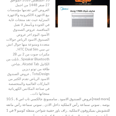
27 صفر 1448 من اجمل
العروض التي تقدمها مؤسسات
بيع الاجهزة الالكترونية والاجهزة
المنزلية حيث تقد منتجات غاية
في الجودة وبأسعار لا تقبل
المنافسة. عروض الصندوق
الأسود اليوم اخر عروض
الصندوق الاسود الرياض جوالات
متعددة ومتنوعة منها جوال اتش
تي سي HTC Dual Sim ,
مكبرات صوت من 2 بي 2B
Speaker Bluetooth , تابلت من
الكاتيل Alcatel Tab , شاحن
طاقة من توتو ديزين
TotuDesign , عروض الصندوق
الاسود الرياض تقدم الكثير من
الماركات العالمية والمتخصصة
في صناعة المكانس الكهربائية
منتجاتها ذات…
[read more]عروض الصندوق الاسود , سامسونج جالكسي تاب اس 6 , 10.5
بوصه , سوني سماعة رأس لاسلكيه داخل الاذن , سوني سماعة رأس مانعه
للتشويش بميكروفون لاسلكيه , راف باور حقيبة شواحن متنقله كومبو 9 في 1
, آبل تي في جهاز بث الوسائط المتعدده 4 كيه اتش دي آر