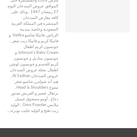
الموافق عروض السدحان اليوم
27 رمضان 1447 , وذلك على
كافة معارض السدحان
المنتشرة في المملكة العربية
السعودية وخاصة بمدينة
الرياض, فاتيكا شامبو Vatika و
فاتيكا كريم و فاتيكا زيت شعر ,
جونسون كريم اطفال
Johnson's Baby Cream و
جونسون مناديل و جونسون
كريم للجسم و جونسون لوشن
اطفال. مجلة عروض السدحان
عروض السدحان Al Sadhan ,
هيد أند شولدرز شامبو شعر
متنوع Head & Shoulders ,
برتقال عصير و العريش صدور
دجاج , أومو مسحوق غسيل
ملابس Omo Powder , الوليد
زيت طبخ و الوليد حليب بودرة,…