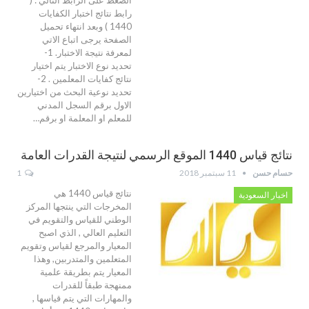
الضغط على الرابط التالي : (
رابط نتائج اختبار الكفايات
1440 ) وبعد انتهاء تحميل
الصفحة يرجى اتباع الاتي
لمعرفة نتيجة الاختبار. 1-
تحديد نوع الاختبار يتم اختيار
نتائج كفايات المعلمين . 2-
تحديد نوعية البحث من اختيارين
الاول برقم السجل المدني
للمعلم او المعلمة او برقم…
نتائج قياس 1440 الموقع الرسمي لنتيجة القدرات العامة
حسام حسن
11 سبتمبر 2018
1
نتائج قياس 1440 هي
اخبار السعودية
المخرجات التي ينتجها المركز
الوطني للقياس والتقويم في
التعليم العالي , الذي اصبح
المعيار والمرجع لقياس وتقويم
المتعلمين والمتدربين, وهذا
المعيار يتم بطريقة علمية
ممنهجة طبقاً للقدرات
والمهارات التي يتم قياسها ,