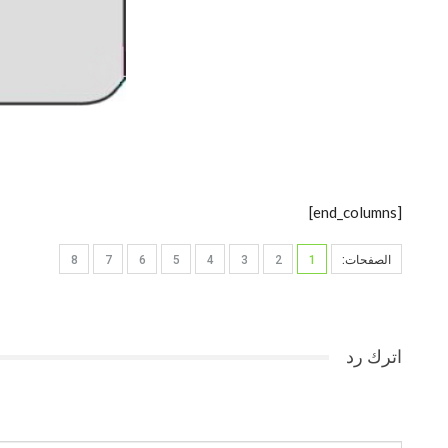
[end_columns]
الصفحات:
1
2
3
4
5
6
7
8
اترك رد