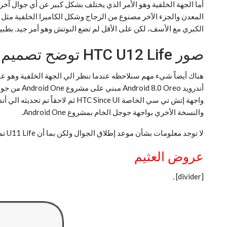
المعدن والجزء الآخر مصنوع من الزجاج وشكل الكاميرا الخلفية مثل 
الكبري مع الأسف، لكن على الأقل لم تضع النوتش وهو أمر جيد. بطب
صور HTC U12 Life توضح تصميم الجوال من الأمام والخلف
والنسخة الأخري بواجهة جوجل الخام بمشروع Android One.
لا توجد معلومات بشأن موعد إطلاق الجوال ولكن بما أن U11 Life تم إطلاقه في شهر نوفمبر من العام الماضي فمن المفترض أن يطلق U12 Life في شهر أكتوبر أو نوفمبر المقبل.
عروض العثيم
.
[divider]