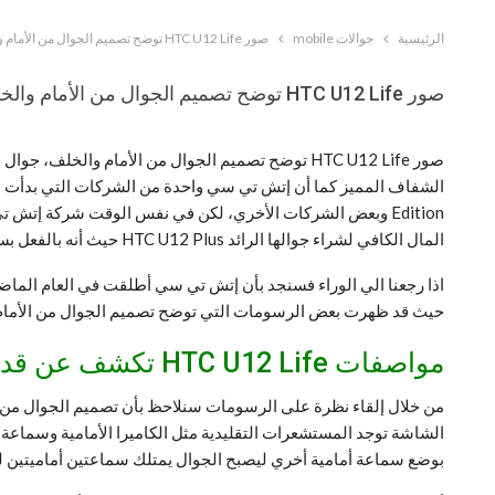
الرئيسية
جوالات mobile
صور HTC U12 Life توضح تصميم الجوال من الأمام والخلف
صور HTC U12 Life توضح تصميم الجوال من الأمام والخلف
Edition وبعض الشركات الأخري، لكن في نفس الوقت شركة إتش تي سي مثلها مثل أي شركة جوالات فهي تطلق جوال رائد وفي ن
المال الكافي لشراء جوالها الرائد HTC U12 Plus حيث أنه بالفعل بسعر مرتفع نوعاً ما.
حيث قد ظهرت بعض الرسومات التي توضح تصميم الجوال من الأمام
مواصفات HTC U12 Life تكشف عن قدومه بشيء مختلف مقارنة بالجوالات الأخري
بوضع سماعة أمامية أخري ليصبح الجوال يمتلك سماعتين أماميتين ل