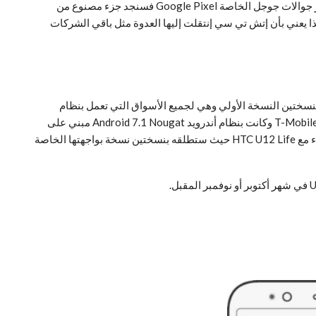
أما الجهة الخلفية وهو الأمر الذي يختلف بشكل كبير عن أي جوال آخر من شركة إتش تي سي جيث يمكننا أنجد بأن شكل الجوال يشبه الي حد كبير جوالات جوجل الخاصة Google Pixel فسنجد جزء مصنوع من
ذا يعني بأن إتش تي سي إنتقلت إليها العدوة مثل باقي الشركات
عندما ننظر الي الجهة الخلفية وهو عدم وجود شعار Android One فكما نعلم فإن جوال HTC U11 Life كان يأتي بنسختين النسخة الأولي وهي لجميع الأسواق التي تعمل بنظام
أندرويد Android 8.0 Oreo مبني على مشروع Android One من جوجل، أما النسخة الثانية فهي كانت للولايات المتحدة الأمريكية تحديداً لشركة T-Mobile وكانت بنظام أندرويد Android 7.1 Nougat مبني على
واجهة إتش تي سي الخاصة HTC Since UI ثم لاحقاً تم تحديثه الي أندرويد Android 8.0 Oreo، وعلى ما يبدو أن إتش تي سي ستفعل نفس الشيء مع HTC U12 Life حيث ستطلقه بنسختين نسخة بواجهتها الخاصة