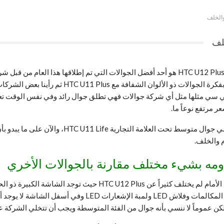
صور HTC U12 Life توضح تصميم الجوال من الأمام والخلف، جوال HTC U12 Plus هو أحد أفضل الجوالات
فس الوقت تعم
 والخلف.
الشاشة توجد المستشعرات التقليدية مثل الكاميرا الأمامية وس
كن عموماً لا ننسي بأنه جوال من الفئة المتوسطة ويجب أن تتخلي الشركة 