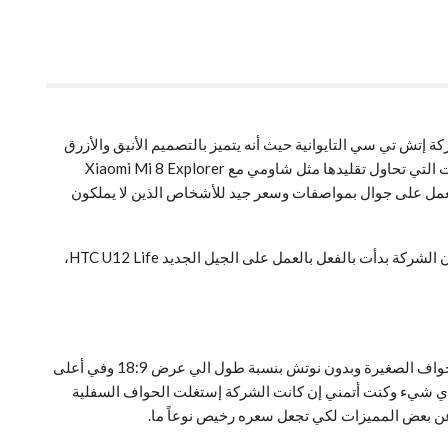
 التي تم إطلاقها هذا العام من قبل شركة إتش تي سي التايوانية حيث أنه يتميز بالتصميم الأنيق والأزرق
الشفاف المميز كما أن إتش تي سي واحدة من الشركات التي بدأت بفكرة الجوالات ذو الألوان الشفافة مع HTC U11 Plus ثم رأينا بعض الشركات التي تحاول تقليدها مثل شاومي مع Xiaomi Mi 8 Explorer
ل على جوال بمواصفات وسعر جيد للأشخاص الذين لا يملكون
اذا رجعنا الي الوراء فسنجد بأن إتش تي سي أطلقت في العام الماضي جوال متوسط تحت العلامة التجارية HTC U11 Life، والآن على ما يبدو بأن الشركة بدأت بالفعل بالعمل على الجيل الجديد HTC U12 Life،
من خلال إلقاء نظرة على الرسومات سنلاحظ بأن تصميم الجوال من الأمام لم يختلف كثيراً عن HTC U12 Plus حيث توجد الشاشة الكبيرة ذو الحواف الصغيرة وبدون نوتش بنسبة طول الي عرض 18:9 وفي أعلى
ماعة المكالمات وفلاش LED ولمبة الإشعارات LED وفي أسفل الشاشة لا يوجد أي شيء وكنت أتمني إن كانت الشركة إستغلت الحواف السفلية
عن بعض المميزات لكي تجعل سعره رخيص نوعاً ما.