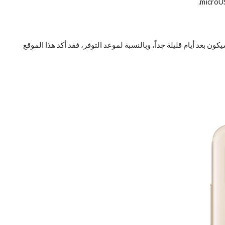
والين في يوم 24 يوليو القادم في إسبانيا، أي أن الإعلان سيكون بعد أيام قليلة جداً، وبالنسبة لموعد التوفر، فقد أكد هذا الموقع