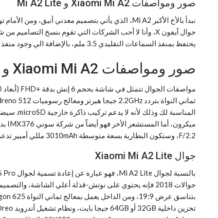
صور ومواصفات Xiaomi Mi A2 و Mi A2 Lite
نبدأ بالأخ الأكبر Mi A2، الذي يأتي بتصميم معدني 
جوال آيفون X، وأنا لا أحب الشركات التي تقوم بنسخ التص
يحتفظ بمنفذ السماعات التقليدي 3.5 ملم، بالإضافة الي وجود منفذ الشحن نوع USB Type C v3.0، وهو أمر رائع في جوال من الفئة المتوسطة.
صور ومواصفات Xiaomi Mi A2 و Mi A2 Lite تكشف عن قدومهما بمشروع رائع
F/2.2، وستكون البطارية بسعة متوسطة 3010mAh مللي أمبير تدعم تقنية الشحن السريع Quick Charge 3.0.
جوال Xiaomi Mi A2 Lite