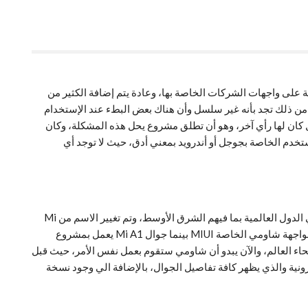
نظمة تشغيل مبنية على واجهات الشركات الخاصة بها، وعادة يتم إضافة الكثير من
 عشوائية كبيرة 4GB جيجا بايت ومعالج قوي، ولكن على الرغم من ذلك تجد بأنه غير سلسل وأن هناك بعض البطء عند الإستخدام
 كان لها رأي آخر، وهو أن تطلق مشروع يحل هذه المشكلة، وكان
واجهة المستخدم الخاصة بجوجل أو أندرويد بمعني أدق، حيث لا توجد أي
في العام الماضي 2017، أطلقت شركة شاومي جوال Mi 5X في الصين بسعر منافس جداً، وبعدها بعدة أشهر قررت الشركة أن تطلق الجوال في الدول العالمية بما فيهم الشرق الأوسط، وتم تغيير الاسم من Mi
5X الي Mi A1، والجوالين بنفس المواصفات والتصميم وكل شيء، لكن الإختلاف الوحيد الذي بينهما هو نظام التشغيل، حيث جوال Mi 5X يعمل بواجهة شاومي الخاصة MIUI بينما جوال Mi A1 يعمل بمشروع
 شاومي Mi 5X، كما قد حقق مبيعات كثيرة جداً في جميع أنحاء العالم، والآن يبدو أن شاومي ستقوم بعمل نفس الأمر، حيث قبل
تم رصد النسخة التي تأتي مع مشروع Android One وهو Mi A2 على أحد المواقع الإلكترونية والذي يظهر كافة تفاصيل الجوال، بالإضافة الي وجود نسخة