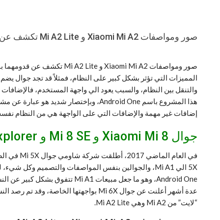
صور ومواصفات Xiaomi Mi A2 و Mi A2 Lite تكشف عن قدومهما بمشروع رائع
صور ومواصفات Xiaomi Mi A2 
والتنقل بين النظام، والسبب يعود الي واجهة المستخدم، فالإضافات 
هذا المشروع باسم Android One، وبإختصا
إضافات غير مهمة والإضافات التي على الواجهة هي من النظام نفسه
جوال Xiaomi Mi 8 و Mi 8 SE و Mi 8 Explorer تطلق رسميًا في الصين
“لايت” من Mi A2 وهي Mi A2 Lite.