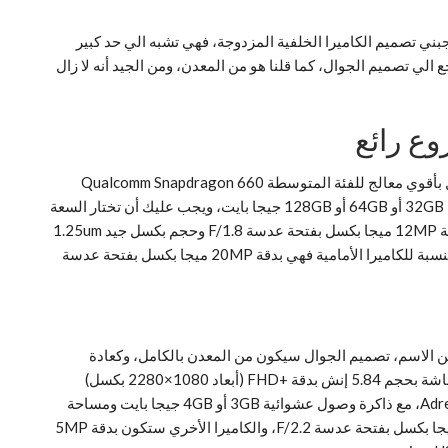
ة لم يعجبني تصميم الكاميرا الخلفية المزدوجة، فهي تشبه الي حد كبير
جع الي تصميم الجوال، كما قلنا هو من المعدن، ومن الجيد أنه لا زال
مواصفات الجوال تتمثل في شاشة بحجم 6 إنش بدقة +FHD (أبعاد 1080×2160 بكسل) من نوع IPS LCD وتناسق عرض 18:9، من الداخل يعمل بأقوي معالج للفئة المتوسطة Qualcomm Snapdragon 660
ثماني النواة بتردد 2.2GHz جيجا هيرتز ومعالج رسوميات Adreno 512، مع ذاكرة وصول عشوائية 4GB أو 6GB جيجا بايت ومساحة تخزين داخلية 32GB أو 64GB أو 128GB جيجا بايت، ويجب عليك أن تختار السعة
المناسبة لك وذلك لأنه لا يدعم تركيب ذاكرة خارجية microSD. سيضم من الخلف كاميرا خلفية مزدوجة بمستشعر من شركة سوني IMX486 بدقة 12MP ميجا بكسل بفتحة عدسة F/1.8 وحجم بكسل جيد 1.25um
ميكرون، أما المستشعر الأخر فهو أيضاً من شركة سوني IMX376 بدقة 20MP ميجا بكسل بفتحة عدسة F/1.8 وحجم بكسل 1um ميكرون، أما بالنسبة للكاميرا الأمامية فهي بدقة 20MP ميجا بكسل بفتحة عدسة
 قبل بضعة أسابيع، لكن بغض النظر عن الاسم، تصميم الجوال سيكون من المعدن بالكامل، وكعادة
جوالات 2018 فإنه يحتوي على نوتش-قذلة أعلي الشاشة، والتصميم بشكل عام يشبه الي حد كبير Mi A2. مواصفات الجوال تتمثل في قدومه بشاشة بحجم 5.84 إنش بدقة +FHD (أبعاد 1080×2280 بكسل)
بتناسق عرض 19:9، ومن الداخل يعمل بمعالج ثماني النواة Qualcomm Snapdragon 625 بتردد 2.0GHz جيجا هيرتز ومعالج رسوميات Adreno 506، مع ذاكرة وصول عشوائية 3GB أو 4GB جيجا بايت ومساحة
تخزين داخلية 32GB أو 64GB جيجا بايت، ونظام تشغيل أندرويد Android 8.1 Oreo. الكاميرا الخلفية ستكون بمستشعر IMX486 بدقة 12MP ميجا بكسل بفتحة عدسة F/2.2، والكاميرا الأخري ستكون بدقة 5MP