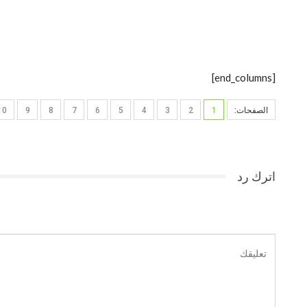
[end_columns]
الصفحات:
1
2
3
4
5
6
7
8
9
10
اترك رد