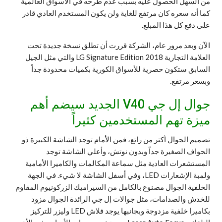
من السهل الحصول عليه بسبب عدم طرحه في الأسواق العالمية
كما أنه سعره كان مرتفع للغاية ولن يكون المستخدم العادي قادر
على دفع كل هذا المبلغ.
الآن وبعد مرور عام، الشركة قررت أن تطلق نسخة جديدة تحت
العلامة التجارية LG Signature Edition 2018 والتي مثل الجيل
السابق ستكون حصرية للأسواق الكورية بكميات محدودة جداً
وبسعر مرتفع.
جوال إل جي V40 الجديد سيضم أهم
ميزة تهم المستخدمين كثيراً
تصميم الجوال أكثر من رائع، فمن الأمام توجد الشاشة الكبيرة ذو
الحواف الصغيرة جداً وبدون نوتش، وأعلي الشاشة توجد
المستشعرات العادية مثل سماعة المكالمات والكاميرا الأمامية
ولمبة الإشعارات LED، وفي أسفل الشاشة لا شيء. في الجهة
الخلفية الجوال مصنوع بالكامل من السيراميك الزركونيوم المقاوم
للخدش والصدامات، مثل جوالات إل جي الرائدة الجوال مزود
بكاميرا خلفية مزدوجة وبجانبها يوجد فلاش LED وليزر للتركيز