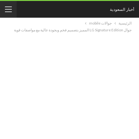
أخبار السعودية
الرئيسية
جوالات mobile
جوال LG Signature Edition المميز بتصميم فخم وبجودة عالية مع مواصفات قوية