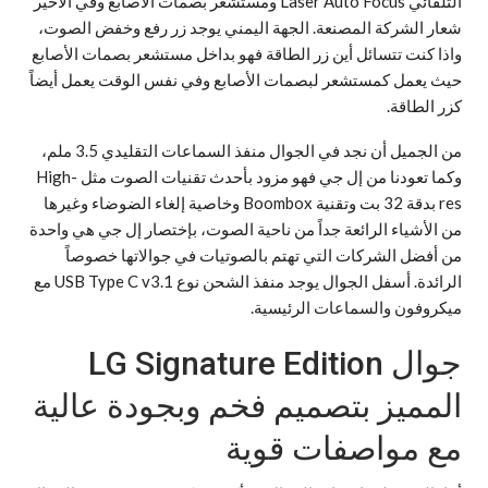
التلقائي Laser Auto Focus ومستشعر بصمات الأصابع وفي الأخير
شعار الشركة المصنعة. الجهة اليمني يوجد زر رفع وخفض الصوت،
واذا كنت تتسائل أين زر الطاقة فهو بداخل مستشعر بصمات الأصابع
حيث يعمل كمستشعر لبصمات الأصابع وفي نفس الوقت يعمل أيضاً
كزر الطاقة.
من الجميل أن نجد في الجوال منفذ السماعات التقليدي 3.5 ملم،
وكما تعودنا من إل جي فهو مزود بأحدث تقنيات الصوت مثل High-
res بدقة 32 بت وتقنية Boombox وخاصية إلغاء الضوضاء وغيرها
من الأشياء الرائعة جداً من ناحية الصوت، بإختصار إل جي هي واحدة
من أفضل الشركات التي تهتم بالصوتيات في جوالاتها خصوصاً
الرائدة. أسفل الجوال يوجد منفذ الشحن نوع USB Type C v3.1 مع
ميكروفون والسماعات الرئيسية.
جوال LG Signature Edition
المميز بتصميم فخم وبجودة عالية
مع مواصفات قوية