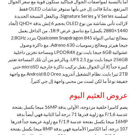
أما بالنسبة لمواصفات الجوال فبتأكيد ستكون قوية مع سعر الجوال
المرتفع، بدايةً قالت إل جي بأنها ستوفر شاشات OLED فقط
لسلسة V Series و Signature Series، وبالفعل النسخة الجديدة
لازالت تأتي بشاشة من نوع OLED بحجم 6 إنش بدقة +QHD (أبعاد
1440×2880 بكسل) مع تناسق عرض 18:9، من الداخل يعمل
بمعالج ثماني النواة Qualcomm Snapdragon 845 بتردد 2.8GHz
جيجا هيرتز ومعالج رسوميات Adreno 630، مع ذاكرة وصول
عشوائية 6GB جيجا بايت نوع LPDDR4X ومساحة تخزين داخلية
256GB جيجا بايت نوع UFS 2.1، وبالرغم من أن تلك المساحة تعتبر
كبيرة جداًَ إلا أن الجوال يقبل تركيب ذاكرة خارجية microSD حتي
2TB تيرا بايت. نظام التشغيل أندرويد Android 8.0 Oreo مع واجهة
خفيفة نوعاً ما لكن لست من محبي واجهة إل جي كثيراً.
عروض العثيم اليوم
يضم كاميرا خلفية مزدوجة، الأولي بدقة 16MP ميجا بكسل بفتحة
عدسة F/1.6 مع زاوية قدرها 71 درجة أما الثانية فهي أيضاً بدقة
16MP ميجا بكسل بفتحة عدسة F/1.9 مع زاوية عريضة جداً قدرها
107 درجة، أما الكاميرا الأمامية فهي بدقة 8MP ميجا بكسل بفتحة