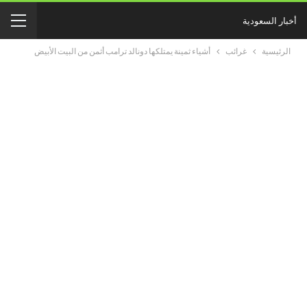
أخبار السعودية
الرئيسية
غرائب
أشياء ثمينة يمتلكها دونالد ترامب أثمن من البيت الأبيض