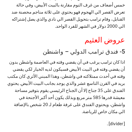
خمس أضعاف من غرف النوم مقارنة بالبيت الأبيض، وفي حالة
تعرض القصر الي الهجوم فهو يحتوي على ثلاثة مناجم محصنة ضد
القنابل، وقام ترامب بتحويل القصر الي نادي والذي يصل إشتراكه
الي 2000 دولار في الشهر للفرد الواحد.
عروض العثيم
5- فندق ترامب الدولي – واشنطن
اذا كان ترامب يرغب في أن يقضي وقته في العاصمة واشطن بدون
أن يقضي وقته في البيت الأبيض فسيكون لديه الخيار لكي يقضي
وقته في أحدث ممتلاكته في واشطن، وهذا المبني الأثري كان مكتب
بريد في القرن التاسع عشر والذي يوجد بجانب البيت الأبيض. يحتوي
الفندق على 35 جناح إلا أن الجناح الرئيسي يقوم بتوفير مساحة
معيشة قدرها 585 متر مربع وبذلك يكون أحد أكبر الأجنحة في
واشطن، ويحتوي الفندق على غرفة طعام لـ 20 شخص بالإضافة
الي مكان خاص للرياضة.
.
[divider]