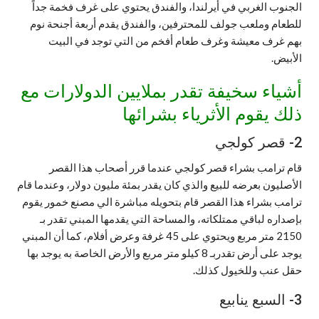
الجنوب الغربي في أيرلندا، والفندق يحتوي على غرف فخمة جداً
للطعام وملعب جولف للمحترفين، والفندق يقدم أربعة أجنحة نوم
بهم غرف معيشة وغرف طعام أفخم من التي توجد في البيت
الأبيض.
أشياء سخيفة تقدر بملايين الدولارات مع
ذلك يقوم الأثرياء بشرائها
2- قصر كولجي
قام ترامب بشراء قصر كولجي عندما قرر أصحاب هذا القصر
الأصليون بعرضه للبيع والذي كان يقدر بمئة مليون دولار، وعندما قام
ترامب بشراء هذا القصر قام بتحويله مباشرة الي مصنع خمور يقوم
بإصداره لباقي ممتلكاته، والمساحة التي يقدمها المبني تقدر بـ
2150 متر مربع ويحتوي على 45 غرفة وعرض أفلام، كما أن المبني
يوجد على أرض تقدربـ 8 كيلو متر مربع والأرض الخاصة به يوجد بها
حقل عنب وللخيول كذلك.
3- السبع ينابيع