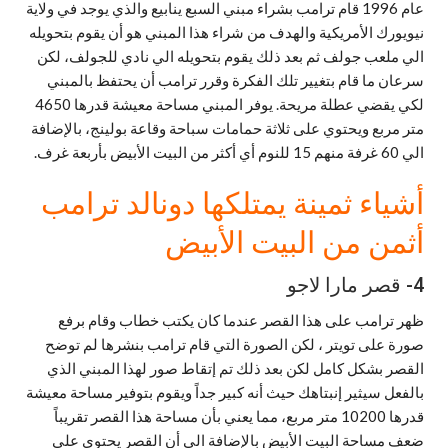
عام 1996 قام ترامب بشراء مبني السبع ينابيع والذي يوجد في ولاية
نيويورك الأمريكية والهدف من شراء هذا المبني هو أن يقوم بتحويله
الي ملعب جولف ثم بعد ذلك يقوم بتحويله الي نادي للجولف، لكن
سرعان ما قام بتغيير تلك الفكرة وقرر ترامب أن يحتفظ بالمبني
لكي يقضي عطلة مريحة. يوفر المبني مساحة معيشة قدرها 4650
متر مربع ويحتوي على ثلاثة حمامات سباحة وقاعة بولينج، بالإضافة
الي 60 غرفة منهم 15 للنوم أي أكثر من البيت الأبيض بأربعة غرف.
أشياء ثمينة يمتلكها دونالد ترامب
أثمن من البيت الأبيض
4- قصر مارا لاجو
ظهر ترامب على هذا القصر عندما كان يكتب خطاب وقام برفع
صورة على تويتر ، لكن الصورة التي قام ترامب بنشرها لم توضح
القصر بشكل كامل لكن بعد ذلك تم إتقاط صور لهذا المبني الذي
بالفعل سيثير إنبتاهك حيث أنه كبير جداً ويقوم بتوفير مساحة معيشة
قدرها 10200 متر مربع، مما يعني بأن مساحة هذا القصر تقريباً
ضعف مساحة البيت الأبيض بالإضافة الي أن القصر يحتوي على