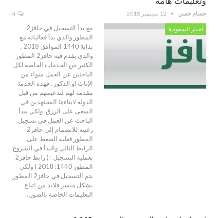
وتعليمات هامة
حسام حسن
12 سبتمبر 2018
4
مع بدأ التسجيل في حافز2
اخبار السعودية
المطور والذي بدأ فعالياته مع
بداية 1440 الموافق 2018 ,
والذي يقدم فيه حافز2 المطور
الكثير من الخدمات الخاصة لكل
الباحثين عن العمل سواء من
الإناث او الذكور , فهذه الخدمة
مقدمة لهم لتدعيمهم من قبل
الدولة لابناءها المجتهدين في
السعى على الرزق. ولكي يبدأ
الباحث عن العمل في تسجيل
رغبته للانضمام إلى حافز2
المطور فعليه الضغط على
الرابط التالي والبدأ في الشروع
بعملية التسجيل : ( رابط حافز2
المطور 1440: 2018 ) ولكي
يتم التسجيل في حافز2 المطور
بشكل ميسر فلابد من اتباع
التعليمات الخاصة بالصور…