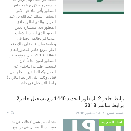
يناسبه , واطلاق برنامج حافز
المطور يأتي بناء عن الامر
السامي للملك عبد الله بن عبد
العزيز , والذي اطلق حافز
المطور بعد استشاره بعض
الضيق الذي اصاب الشباب
عندما لم يحالفه الحظ في
وظيفة مناسبة. وعلى ذلك فقد
اعلن موقع حافز المطور للعام
1440 , 2018 , بان موقع حافز
المطور اصبح متاحاً الان
لتسجيل طلبات الباحثين عن
العمل وكذلك الذين سجلوا من
قبل , وذلك على الرابط التالي . (
رابط التسجيل في حافز…
رابط حافز 2 المطور الجديد 1440 مع تسجيل حافز2
برابط مباشر 2018
حسام حسن
13 سبتمبر 2018
9
بعد ان تم نشر الإعلان عن بدأ
اخبار السعودية
فتح باب التسجيل في برنامج