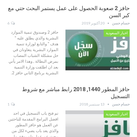
حافز 2 صعوبة الحصول على عمل يستمر البحث حتي مع
كبر السن
حسام حسن
20 أكتوبر 2019
6
حافز 2 وصندوق تنمية الموارد
اخبار السعودية
البشرية والذي يطلق عليه "
هدف " والتابع لوزارة تنمية
الموارد البشرية يتعاونان في
حل مشكلة الشباب المصاب
بمرض البطالة , وهذا الامر يأتي
بعد ان اطلقت وزارة التنمية
البشرية برنامج الثاني حافز 2.
حافز المطور 1440, 2018 رابط مباشر مع شروط
التسجيل
حسام حسن
13 سبتمبر 2018
1
تم فتح باب التسجيل في احد
اخبار السعودية
افضل البرامج المقدمة للباحثين
عن العمل هو حافز المطور
والذي يعد باب يضيء لكل من
يبحث عن عمل ولم يوفق ما