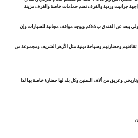
واجهة جرانيت وردية والغرف تضم حمامات خاصة والغرف مزينة
يمكن زيارة السونا أو السبا او الحمام التقليدي وأخيرا حوض الإستحمام ويستخدمون مركز اللياقة والأستمتاع بعلاجات التدليك و مطار أسوان الدولي يبعد عن الفندق ب85كم ويوجد مواقف مجانية للسيارات وإن
لم ثقافتهم وحضارتهم وسياحة دينية مثل الأزهر الشريف ومجموعة من
ريخي وعريق من ألاف السنين وكل بلد لها حضارة خاصة بها لذا