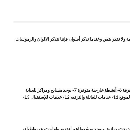
لعظيمة والتي لها قيمة عظيمة ولا تقدر بثمن وعندما نذكر أسوان فإننا نتذكر الالوان والرموسات
الخدمات المتوفرة فيه هي: 1- واي فاي مجاني 2- موقف للسيارات 3- ممنوع الحيوانات الأليفة 4- مستلزمات للحمام 5- يوجد ساعة منبه في الغرفة 6- أنشطة خارجية متوفرة 7- يوجد مسابح ومراكز للعناية
بالصحة 8- خدمات إضافية وهي تذكرة لمشاهدة العروض والمعالم السياحية لكن برسوم إضافية 9- أجهزة تكنولوجيا 10-أطعمة و مشروبات في الموقع 11- خدمات للعائلة والترفيه 12- خدمات للإستقبال 13-
الفندق يقع في الصحراء النوبية مطل علي ضفاف النيل مقابل جزيرة الفينتين ويتوفر به مسابح خارجية وداخلية وحمامات خاصة في كل غرفة واثاث خشبي انيق ويوجد به 4 مطاعم لتقديم طعام شرقي واطباق