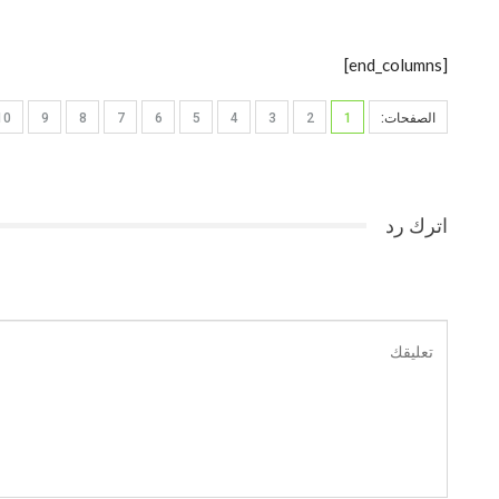
[end_columns]
الصفحات:
1
2
3
4
5
6
7
8
9
10
اترك رد