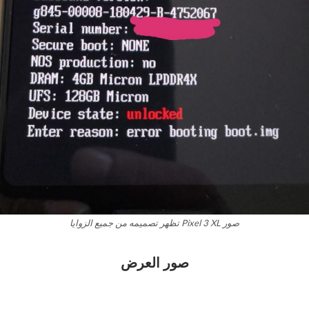
صور Pixel 3 XL تظهر تصميمه من جميع الزوايا
صور العرض