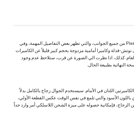
صور Pixel 3 XL تظهر تصميمه من جميع الزوايا مع مواصفاته، قام أحد الأشخاص عبر إحدي المنتديات المشهورة بنشر صور لنموذج جوال Pixel 3 XL من جميع الجوانب، والتي تظهر بعض التفاصيل المهمة، وفي
التي سمعنا عنها قبل عدة أسابيع. تتوافق هذه الصور مع الإشاعات التي قالت بأن Pixel 3 XL سيحتوي على نوتش-قذلة وكاميرا أمامية مزدوجة بحجم كبير قليلاً عن الكاميرات
ة مع كاميرا خلفية واحدة فقط بدلا من إثنتين التي نشاهدها تقريبا بأكثر من 90% من جوالات هذا العام. كذلك، اذا نظرت الي الصورة عن قرب، ستلاحظ عدم وجود
 Nokia X6، على الرغم من أنه لا يعرف فيماذا ستسخدم الكاميرتين اللتان في الأمام. سيستخدم الجوال زجاج بالكامل بدلاً
ري باللون الأسود والتي تلمع في نفس الوقت عكس القطعة الأولي،
 الزجاج، فإمكانية حصوله على ميزة الشحن اللاسلكي أمر وارد جداً