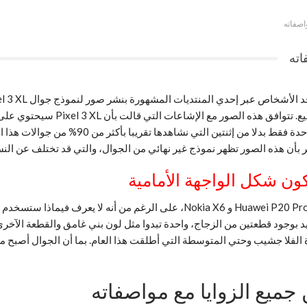
نفس الوقت تؤكد التسريبات السابقة 
العادية. في الجهة الخلفية لا زالت جوجل مستمر
حجم النوتش في الجوال أطول قليلاً من الجوالات التي تأتي بها مثل Huawei P20 Pro و
يد بوجود قطعتين من الزجاج، واحدة تبدوا مثل لون بني غامق والقطعة الآخ
لفلا جشيب وحتي المتوسطة التي أطلقت هذا العام. بما أن الجوال أصبح من