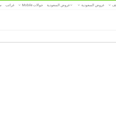
ئف
عروض السعودية
عروض السعودية
جوالات Mobile
غرائب
س