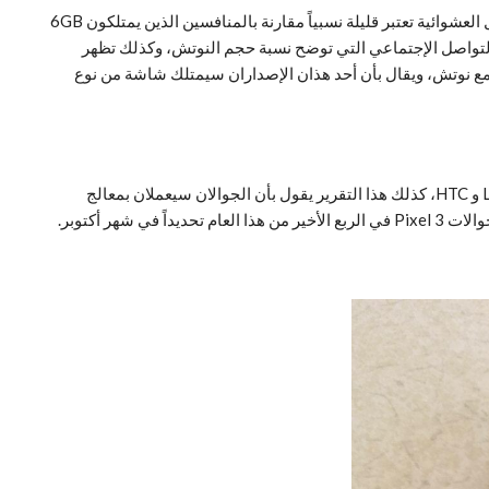
تظهر إحدي الصور المسربة بأن الجوال سيأتي بذاكرة وصول عشوائية 4GB جيجا بايت ومساحة تخزين داخلية 128GB جيجا بايت، وذاكرة الوصول العشوائية تعتبر قليلة نسبياً مقارنة بالمنافسين الذين يمتلكون 6GB
 على أحد مواقع التواصل الإجتماعي التي توضح نسبة حجم النوتش، وكذلك تظهر
اً للمصدر، فإن جوال Pixel 3 العادي سيأتي مع شاشة بحجم 5.3 إنش بدون نوتش وجوال Pixel 3 XL بشاشة بحجم 6.2 إنش مع نوتش، ويقال بأن أحد هذان الإصداران سيمتلك شاشة من نوع
ذكرت أيضاً بعض التقارير بأن كل من Pixel 3 و Pixel 3 XL سيصنعان من قبل شركة Foxconn الصينية، بعكس العام الماضي الذي كان من قبل LG و HTC، كذلك هذا التقرير يقول بأن الجوالان سيعملان بمعالج