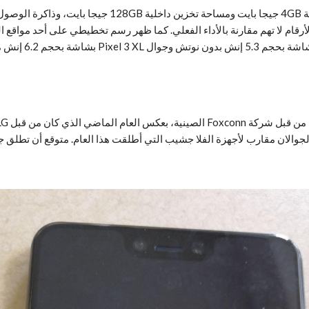
8G جيجا بايت، وبطبيعة الحال الأرقام لا تهم مقارنة بالأداء الفعلي. كما ظهر رسم تخطيطي
حجم الشاشة، ووفق