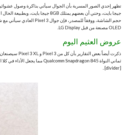
جيجا بايت، وحتي أن بعضهم يمتلك B
OLED مصنعة من قبل LG Display.
عروض العثيم اليوم
ثماني النواة Qualcomm Snapdragon 845 مما يجعل الأداء في كلا الجوالان مقارب لأجهزة الفلا جشيب التي أطلقت هذا العام. متوقع أن تطلق جوالات Pixel 3 في الربع الأخير من هذا العام تحديداً في شهر أكتوبر.
.
[divider]