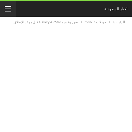
أخبار السعودية
الرئيسية
جوالات mobile
صور وفيديو Galaxy A9 Star قبل موعد الإطلاق