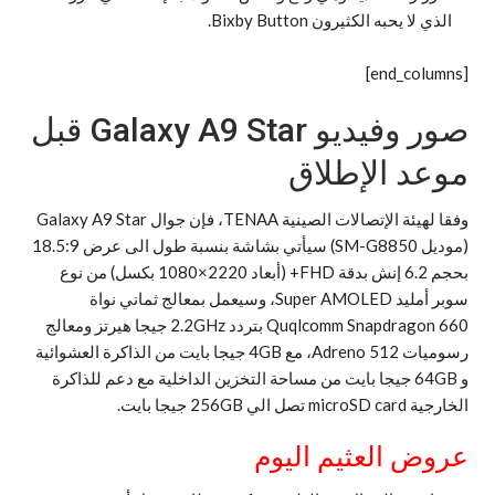
الذي لا يحبه الكثيرون Bixby Button.
[end_columns]
صور وفيديو Galaxy A9 Star قبل
موعد الإطلاق
وفقا لهيئة الإتصالات الصينية TENAA، فإن جوال Galaxy A9 Star
(موديل SM-G8850) سيأتي بشاشة بنسبة طول الى عرض 18.5:9
بحجم 6.2 إنش بدقة FHD+ (أبعاد 2220×1080 بكسل) من نوع
سوبر أمليد Super AMOLED، وسيعمل بمعالج ثماني نواة
Quqlcomm Snapdragon 660 بتردد 2.2GHz جيجا هيرتز ومعالج
رسوميات Adreno 512، مع 4GB جيجا بايت من الذاكرة العشوائية
و 64GB جيجا بايت من مساحة التخزين الداخلية مع دعم للذاكرة
الخارجية microSD card تصل الي 256GB جيجا بايت.
عروض العثيم اليوم