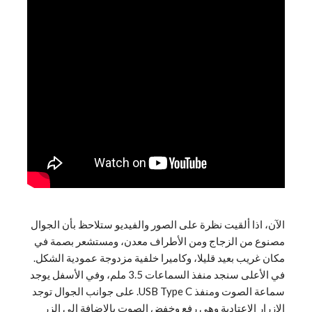
الآن، اذا ألقيت نظرة على الصور والفيديو ستلاحظ بأن الجوال
مصنوع من الزجاج ومن الأطراف معدن، ومستشعر بصمة في
مكان غريب بعيد قليلا، وكاميرا خلفية مزدوجة عمودية الشكل.
في الأعلى سنجد منفذ السماعات 3.5 ملم، وفي الأسفل يوجد
سماعة الصوت ومنفذ USB Type C. على جوانب الجوال توجد
الازرار الاعتادية وهي رفع وخفض الصوت بالإضافة الي الزر