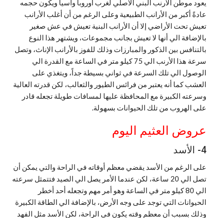
يعود موطن الأرنب البني الأصلي لغرب أوروبا وآسيا ويكون حجمه
عادةً أكبر من الأرانب الطبيعية وعلى الرغم من أن أغلب الأرانب
تعيش تحت الأراضي إلا أن الأرانب البنية تعيش في عش صغير
بالإضافة الي أنها لا تعيش بجانب مجموعات، ويشتهر هذا النوع
بالتنافس بين الذكور والمبارزات وذلك للفوز بالأرانب الإناث، وتصل
سرعة هذا الأرنب الي 75 كيلو متر في الساعة مع القدرة الي
الوصول الي تلك السرعة في ثواني بسيطة جداً، ويتغذي على
العشب كما أنه يعتبر من فرائس الطيور والثعالب، لكن قدرته العالية
وسرعته الكبيرة مع المحافظة عليها لمسافات طويلة تجعله قادر
على الهروب من تلك الحيوانات بسهولة.
عروض العثيم اليوم
4- الأسد
على الرغم من الأسد يقضي معظم أوقاته في الراحة والتي يمكن أن
تصل الي 20 ساعة، لكن عندما الأمر يصل الي الصيد فتتمثل سرعته
الي 80 كيلو متر في الساعة وهو أمر مهم وتجعله أحد أخطر
الحيوانات التي توجد على وجه الأرض، بالإضافة الي الطاقة الكبيرة
وذلك بسبب أن معظم وقته يكون في الراحة، لكن الأسد مثل الفهد