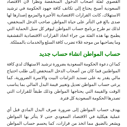
القصوى لفئة أصحاب الدخول المنخفضة ونظراً لان الاقتصاد
السعودية أصبح يحتاج إلى تكاتف كافة جهود الحكومة في ترشيد
الاستهلاك، كانت القرارات الاقتصادية الأخيرة والمزمع إصدارها لها
صدى بالغ في التأثر على حياة المواطن صاحب الدخل المنخفض،
لذلك تم طرح برنامج حساب المواطن ليوفر كل سبل الحماية التي
يطمح بها هذه الفئة من جراء اتخاذ القرارات الاقتصادية التقشفية
وما يصاحبها من موجه غلاء تضرب كافة السلع والخدمات بالمملكة.
حساب المواطن انشاء حساب جديد
كما ان دعوة الحكومة السعودية بضرورة ترشيد الاستهلاك لدي كافة
المواطنين فما كان من أصحاب الدخل المنخفض إلى طلب احتياج
مالي يقدر به على تسديد التزامات البيت والاسرة الضرورية، كما
يرعى حساب المواطن تعديل وتغيير قيمة البدل المالي بما يناسب
الوقت والقيمة التي يحتاجها المواطن وذلك طبقاً للقرارات التي
تصدرها الحكومة السعودية كل فترة.
يهدف حساب المواطن إلى ضرورة صرف البدل المادي قبل أي
عملية هيكلية في الاقتصاد السعودي حتى لا يتأثر بها المواطن
ويشعر بالضيق مما اتخذ من قرارات، كما يحسم حساب المواطن