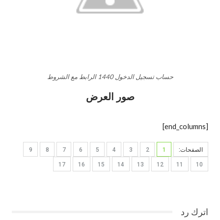
حساب تسجيل الدخول 1440 الرابط مع الشروط
صور العرض
[end_columns]
الصفحات:
1
2
3
4
5
6
7
8
9
17
16
15
14
13
12
11
10
اترك رد