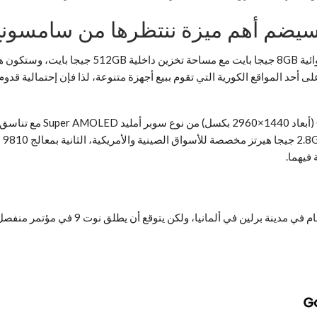
التقارير الصينية أيضاً أفادت بأن الجوال سيأتي مع 
نسخة 512GB جيجا بايت من الجوال على أحد المواقع الكورية التي تقوم ببيع أجهزة متنوعة، لذا 