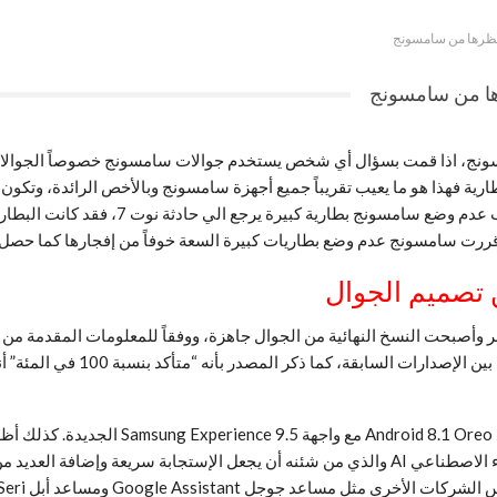
ميزة ننتظرها من سامسونج، اذا قمت بسؤال أي شخص يستخدم جوالات سامسونج خصوصاً 
لبطارية فهذا هو ما يعيب تقريباً جميع أجهزة سامسونج وبالأخص الرائدة، وتكو
3000mAh مللي أمبير الي 3500mAh مللي أمبي
ة قررت سامسونج عدم وضع بطاريات كبيرة السعة خوفاً من إفجارها كما حصل م
ببطارية بسعة 4000mAh مللي أمبي
بفضل ملفات UAProf، تبين أن الجوال سيعمل ب
Bixby إصدار 2.0، ووفقاً للمصدر نفسه فإنه سيكون مبني علي الذكاء الاصطناعي AI والذي من شئنه
 مساعد جوجل Google Assistant ومساعد أبل Seri.