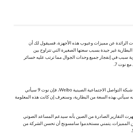
الجوالات الرائدة عن مميزات وعيوب هذه الأجهزة، فسيقول لك أن
ن البطارية غير جيدة بسبب سعتها الصغيرة التي تتراوح بين
ر كحد أقصى، وسبب عدم وضع سامسونج بطارية كبيرة يرجع الي حادثة نوت 7، فقد كانت البطارية سبب في إنفجار جميع وحدات الجوال مما ترتب عليه خسائر
ع نوت 7.
كما نعلم، فإن شركة سامسونج تعمل على جوال نوت 9 منذ عدة أشهر وأصبحت النسخ النهائية من الجوال جاهزة، ووفقاً للمعلومات المقدمة من شبكة التواصل الاجتماعية الصينية Weibo، فإن نوت 9 سيأتي
ر وهي بالتأكيد كبيرة وفرق واضح بين الإصدارات السابقة، كما ذكر المصدر بأنه “متأكد بنسبة 100 في المئة” أنه سيأتي بهذه السعة من البطارية، وسنعرف إن كانت هذه المعلومة
نظام تشغيل أندرويد Android 8.1 Oreo مع واجهة Samsung Experience 9.5 الجديدة. كذلك أظهرت التقارير الصادرة من الصين بأنه سيدعم المساعد الصوتي
 أن يجعل الإستجابة سريعة وإضافة العديد من المميزات. يتمني مستخدموا سامسونج أن تحسن الشركة من