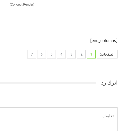
[end_columns]
الصفحات:
1
2
3
4
5
6
7
اترك رد