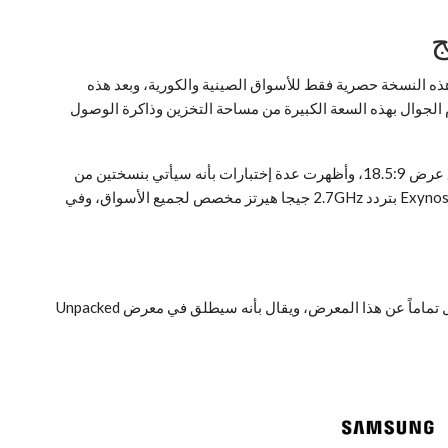
ذاكرة وصول عشوائية 8GB جيجا بايت مع مساحة تخزين داخلية 512GB جيجا بايت، وستكون هذه النسخة حصرية فقط للأسواق الصينية والكورية، وبعد هذه
فإن إحتمالية قدوم الجوال بهذه السعة الكبيرة من مساحة التخزين وذاكرة الوصول
مرجح جداً أن يأتي الجوال بشاشة بحجم 6.3 أو 6.4 إنش بدقة +QHD (أبعاد 1440×2960 بكسل) من نوع سوبر أمليد Super AMOLED مع تناسق عرض 18.5:9، وأظهرت عدة إختبارات بأنه سيأتي بنسختين من
حيث المعالج، الأولي بمعالج Qualcomm Snapragon 845 بتردد 2.8GHz جيجا هيرتز مخصصة للأسواق الصينية والأمريكية، الثانية بمعالج Exynos 9810 بتردد 2.7GHz جيجا هيرتز مخصص لجميع الأسواق، وفي
سامسونج عادة تقوم بالكشف عن أجهزة جديدة في معرض IFA المقام في مدينة برلين في ألمانيا، ولكن يتوقع أن يطلق نوت 9 في مؤتمر منفصل تماماً عن هذا المعرض، ويقال بأنه سيطلق في معرض Unpacked