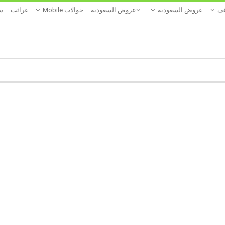
ئف
عروض السعودية
عروض السعودية
جوالات Mobile
غرائب
س