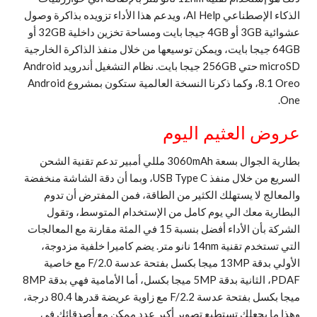
الذكاء الإصطناعي AI Help، ويدعم هذا الأداء تزويده بذاكرة وصول
عشوائية 3GB أو 4GB جيجا بايت ومساحة تخزين داخلية 32GB أو
64GB جيجا بايت، ويمكن توسيعها من خلال منفذ الذاكرة الخارجية
microSD حتي 256GB جيجا بايت. نظام التشغيل أندرويد Android
8.1 Oreo، وكما ذكرنا النسخة العالمية ستكون بمشروع Android
One.
عروض العثيم اليوم
بطارية الجوال بسعة 3060mAh مللي أمبير تدعم تقنية الشحن
السريع من خلال منفذ USB Type C، وبما أن دقة الشاشة منخفضة
والمعالج لا يستهلك الكثير من الطاقة، فمن المفترض أن تدوم
البطارية معك الي يوم كامل من الإستخدام المتوسط، وتقول
الشركة بأن الأداء أفضل بنسبة 15 في المئة مقارنة مع المعالجات
التي تستخدم تقنية 14nm نانو متر. يضم كاميرا خلفية مزدوجة،
الأولي بدقة 13MP ميجا بكسل بفتحة عدسة F/2.0 مع خاصية
PDAF، الثانية بدقة 5MP ميجا بكسل، أما الأمامية فهي بدقة 8MP
ميجا بكسل بفتحة عدسة F/2.2 مع زاوية عريضة قدرها 80.4 درجة،
وهذا ما يجعلك تستطيع تصوير أكبر عدد ممكن مع أصدقائك في