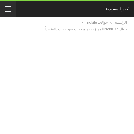
أخبار السعودية
الرئيسية
جوالات mobile
جوال Nokia X5 المميز بتصميم حذاب ومواصفات رائعة جداً