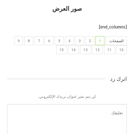
صور العرض
[end_columns]
الصفحات:
1
2
3
4
5
6
7
8
9
15
14
13
12
11
10
اترك رد
لن يتم نشر عنوان بريدك الإلكتروني.