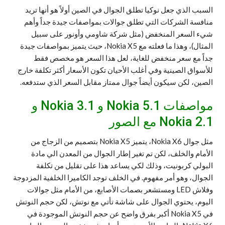
السبب الذي جعل نوكيا تطلق الجوال في الصين أولاً هو أنها تريد
منافسة الشركات التي تطلق جوالات بمواصفات جيدة جداً وأهم
شيء السعر المنخفض (مثل شركة شاومي وأونور على سبيل
المثال)، وهذا ما فعلته مع Nokia X5، حيث يتميز بمواصفات جيدة
جداً مع سعر منخفض للغاية، لعل هذا السعر هو مخصص فقط
للأسواق الصينية وفي أغلب الأحيان تكون الأسعار أكثر تكلفة خارج
الصين، لكن سيكون أيضاً جوال ممتاز مقابل السعر الذي ستدفعه.
مواصفات Nokia 5.1 و 3.1 Nokia و
2.1 Nokia مع الصور
مثل جوال Nokia X6، يتميز Nokia X5 بتصميم من الزجاج من
الأمام والخلف، لكن تم تغير إطار الجوال من المعدن الي مادة
البولي كربونيت، وذلك لكي يساعد هذا على تقليل من تكلفة
الجوال، وهو أمر مفهوم. في الخلف توجد الكاميرا الخلفية المزدوجة
وفلاش LED ومستشعر بصمات الأصابع، من الأمام مثل جوالات
اليوم، يحتوي الجوال على شاشة تأتي مع نوتش، لكن حجم النوتش
في Nokia X5 أكبر بفرق واضح عن حجم النوتش الموجودة في