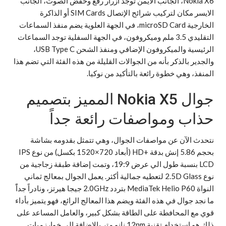
Nokia X6، الجانب الأيمن توجد أزرار رفع وخفض الصوت، الجانب
الايسر مكان لتركيب شرائح الإتصال SIM Cards أو الذاكرة
الخارجية microSD Card، في الجهة العلوية يضم منفذ السماعات
التقليدي 3.5 ملم وميكروفون، في الجهة السفلية توجد السماعات
الرئيسية والميكروفون الإضافي ومنفذ الشحن USB Type C،
والجدير بالذكر بأنه من الجوالات القليلة من هذه الفئة التي تضم هذا
المنفذ، وهي خطوة رائعة بالتأكيد من نوكيا.
جوال Nokia X5 المميز بتصميم
حذاب ومواصفات رائعة جداً
نتحدث الآن عن مواصفات الجوال، وهي تتمثل بقدومه بشاشة
بحجم 5.86 إنش بدقة +HD (أبعاد 720×1520 بكسل) من نوع IPS
LCD بنسبة طول الي عرض 19:9، وتمت إضافة طبقة زجاجية من
نوع 2.5D Glass لتعطيه جمالية أكثر. يعمل الجوال بمعالج ثماني
النواة MediaTek Helio P60 بتردد 2.0GHz جيجا هيرتز، ونادراً جداًَ
ما نجد جوال في هذه الفئة ويضم هذا المعالج الرائع، فهو يتميز بأداء
قوي مع المحافطة على الطاقة بشكل كبير، والعامل المساعد على
ذلك هو إستخدام تقنية 12nm نانو متر بالإضافة الي خوارزميات