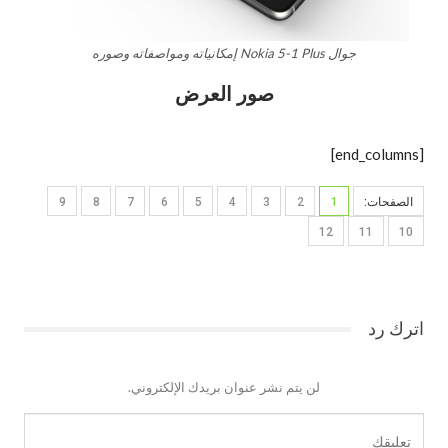
جوال Nokia 5-1 Plus إمكانياته ومواصفاته وصوره
صور العرض
[end_columns]
الصفحات:
1
2
3
4
5
6
7
8
9
12
11
10
اترك رد
لن يتم نشر عنوان بريدك الإلكتروني.