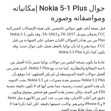
جوال Nokia 5-1 Plus إمكانياته
ومواصفاته وصوره
قبل بضعة أيام، ظهر جوالين غامضين على هيئة الإتصالات الفيدرالية
FCC يحملان موديل TA-1057 و TA-1063، وقد يكون Nokia 5.1
Plus من بين هذان الجوالان اللذان حصلي على الشهادة من قبل
FCC، مما يقترح لنا بأن نوكيا بالفعل تعمل على جوال جديد، وقد
يكون كما ذكرنا Nokia 5.1 Plus.
عادةً ما تكون نسخة البلس من جوالات نوكيا تتميز بأداء أفضل من
ناحية المعالج والبطارية، كما حدث مع Nokia 7 Plus، الذي يعتبر من
أفضل جوالات الفئة المتوسطة إن لم يكن أفضلهم، لذا نتوقع بأن
Nokia 5.1 Plus سيتميز بعدة مميزات عن Nokia 5.1. يجب التنويه
بأن هذه الصور ليست رسمية، مما يعني أنها قد لا تكون دقيقة بنسبة
100 في المئة، ولكن مصدر هذه الصور هو شخص موثوق ويكون
دقيق في أغلب الأحيان، وقد سرب عدد كبير من الأجهزة مثل Note
9 و iPhone X وغيرهم، وكانت جميعها دقيقة، لكن كما ذكرنا هذا لا
يمنع بأن نشك قليلا بهذه الصور.