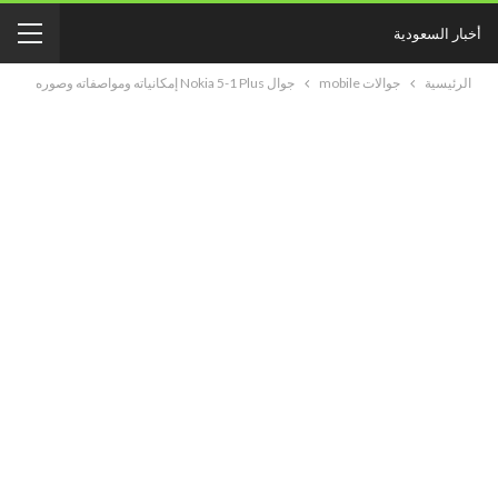
أخبار السعودية
الرئيسية
جوالات mobile
جوال Nokia 5-1 Plus إمكانياته ومواصفاته وصوره