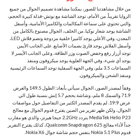
من خلال مشاهدتنا للصور، يمكننا مشاهدة تصميم الجوال من جميع
الزوايا تقريباً. من الأمام، توجد الشاشة مع نوتش-قذلة كبيرة الحجم،
والتي تحتوي على سماعة المكالمات والكاميرا الأمامية، وأسفل
الشاشة يوجد شعار نوكيا. من الخلف، الجوال مصنوع بالكامل من
المعدن، وفي الأعلي يوجد كاميرا خلفية مزدوجة وتضم فلاش LED،
وأسفل الفلاش يوجد قارئ بصمات الأصابع. على الجانب الأيمن
توجد أزرار رفع وخفض الصوت وزر الطاقة، وعلى الجانب الأيسر لا
يوجد أي شيء، وفي الجهة العلوية يوجد ميكروفون ومنفذ
السماعات 3.5 ملم، وفي الجهة السفلية توجد السماعات الرئيسية
ومنفذ الشحن والميكروفون.
وفقاً لمصدر الصور، الجوال سيأتي بأبعاد: الطول 149.5 والعرض
71.9 والسمك 8 ملم، وشاشة بحجم 5.7 إنش بنسبة طول الي
عرض 19:9. لم يقدم المصدر الكثير من التفاصيل حول مواصفات
الجوال، ولكن ظهر تقرير من الصين يقترح قدوم الجوال مع معالج
MediaTek Helio P23 بتردد 2.2GHz جيجا هيرتز، والذي هو مقارب
جداً لأداء معالج Qualcomm Snapdragon 625، كذلك يقترح التقرير
قدوم Nokia 5.1 Plus بنفس حجم شاشة جوال Nokia X6.