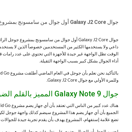
جوال Galaxy J2 Core أول جوال من سامسونج بمشروع جوجل الرائع
جوال Galaxy J2 Core أول جوال من سامسونج بمشرو
الوقت تظل الواجهة غير جيدة للأجهزة التي تحتوي على عدد رامات قليل مثل 1GB أو 2GB جيجا بايت، وهذا العدد
أداء الجوال بشكل كبير بسبب الواجهة الثقيلة.
وللمرة الأولي مع جوال Galaxy J2 Core.
جوال Galaxy Note 9 المميز بالقلم الضوئي وأفضل بطارية جوال من سامسونج
تضع علامة إستفهام، المشروع يهدف بأن يقدم تجربة جيدة للجوالات الإ