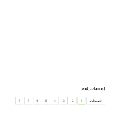
[end_columns]
الصفحات:
1
2
3
4
5
6
7
8