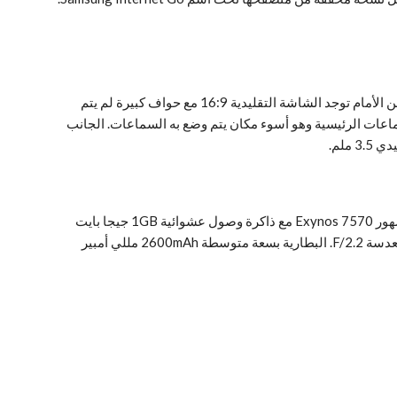
بعد أن تحدثنا عن النظام وهو من أهم الأشياء في هذا الجوال ننتقل الآن الي تصميمه ومواصفاته الداخلية. تصميم الجوال بالكامل من البلاستيك، من الأمام توجد الشاشة التقليدية 16:9 مع حواف كبيرة لم يتم
 قامت بوضع شعارها في هذا الجزء السفلي الكبير. الجهة الخلفية تضم الكاميرا وفلاش LED وبجانبها السماعات الرئيسية وهو أسوء مكان يتم وضع به السماعات. الجانب
يأتي الجوال بشاشة صغيرة الحجم 5 إنش بدقة 540×960 بكسل من نوع TFT وليس Super AMOLED، من الداخل يعمل بمعالج سامسونج المشهور Exynos 7570 مع ذاكرة وصول عشوائية 1GB جيجا بايت
ومساحة تخزين داخلية 8GB جيجا بايت. الكاميرا الخلفية بدقة 8MP ميجا بكسل بفتحة عدسة F/2.2 وأمامية بدقة 5MP ميجا بكسل بنفس فتحة العدسة F/2.2. البطارية بسعة متوسطة 2600mAh مللي أمبير