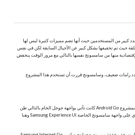
عجة لعدد كبير من المستخدمين حيث أنها تضم مميزات كثيرة ليس لها
ين لا يستخدمون الجوال بشكل كبير، وشاهدنا مع Galaxy Note 7 كيف كانت الواجهة مختلفة حيث تم تخفيفها بشكل كبير عن الأجيال السابقة لكن في نفس
إقتصادية منها من سامسونج نفسها بالتالي مع مرور الوقت ينخفض
تقر في الجوالات التي تحتوي على عدد رامات ضعيف، وسامسونج قررت أن تستخدم هذا المشروع
هناك عدد كبير من الناس التي تعتقد بأن أي جهاز يضم مشروع Android Go يأتي مع واجهة خام من جوجل، حيث أن جميع الأجهزة التي تم إطلاقها بمشروع Android Go كانت تأتي بواجهة جوجل الخام بالتالي ظن
الجميع بأن أي جهاز يضم هذا المشروع سيضم كذلك واجهة جوجل لكن سامسونج أثبتت لنا العكس. هذا الجوال مثله مثل أي جوال سامسونج يحتوي على واجهة سامسونج الخاصة Samsung Experience UI وهنا
لحسن الحظ بأن الجوال يحتوي على تطبيقات جوجل التي هي مصممة لهذا المشروع منها Maps Go و Google Go حتي أن سامسونج قامت بعمل نسخة مخففة من متصفحها تحت اسم Samsung Internet Go.