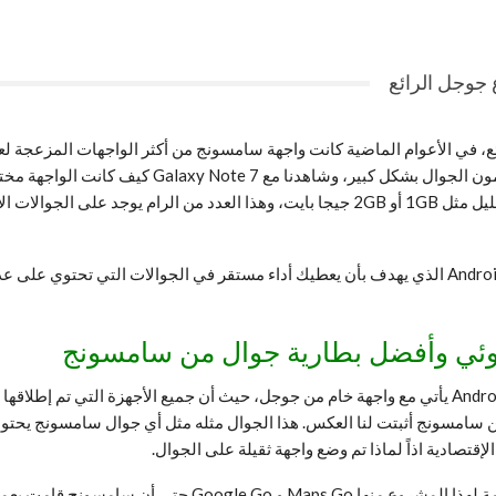
ع جوجل الرائع، في الأعوام الماضية كانت واجهة سامسونج من أكثر الواجهات المز
داعي ولا يستخدمها الكثير من المستخدمين خصوصاً الذ
 من الرام يوج
د على الجوالات ال
بالتأكيد نحن نعلم بأن جوجل في العام الماضي أطلقت مشروع Android Go الذي يهدف بأن يعطيك أداء مس
قتصادية اذاً لماذا تم وضع واجهة ثقيلة على الجوال.