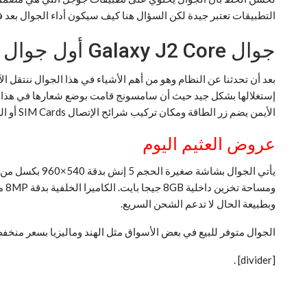
التطبيقات تعتبر جيدة لكن السؤال هنا كيف سيكون أداء الجوال بعد 
جوال Galaxy J2 Core أول جوال من سامسونج بمشروع جوجل الرائع
الأيمن يضم زر الطاقة ومكان تركيب شرائح الإتصال SIM Cards أو الذاكرة الخارجية. الجهة السفلية تضم منفذ microUSB ومنفذ السماعات التقليدي 3.5 ملم.
عروض العثيم اليوم
وبطبيعة الحال لا تدعم الشحن السريع.
الجوال متوفر للبيع في بعض الأسواق مثل الهند وماليزيا بسعر م
.
[divider]