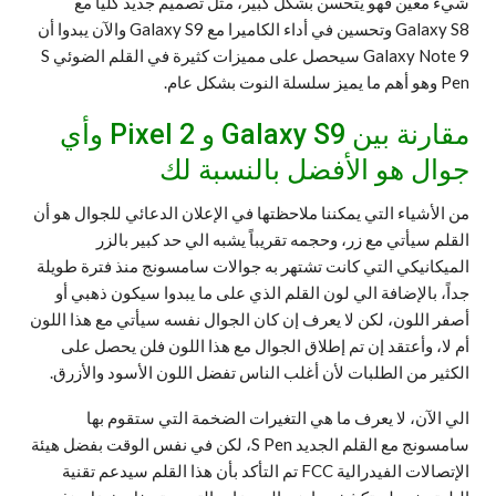
شيء معين فهو يتحسن بشكل كبير، مثل تصميم جديد كلياً مع
Galaxy S8 وتحسين في أداء الكاميرا مع Galaxy S9 والآن يبدوا أن
Galaxy Note 9 سيحصل على مميزات كثيرة في القلم الضوئي S
Pen وهو أهم ما يميز سلسلة النوت بشكل عام.
مقارنة بين Galaxy S9 و Pixel 2 وأي
جوال هو الأفضل بالنسبة لك
من الأشياء التي يمكننا ملاحظتها في الإعلان الدعائي للجوال هو أن
القلم سيأتي مع زر، وحجمه تقريباً يشبه الي حد كبير بالزر
الميكانيكي التي كانت تشتهر به جوالات سامسونج منذ فترة طويلة
جداً، بالإضافة الي لون القلم الذي على ما يبدوا سيكون ذهبي أو
أصفر اللون، لكن لا يعرف إن كان الجوال نفسه سيأتي مع هذا اللون
أم لا، وأعتقد إن تم إطلاق الجوال مع هذا اللون فلن يحصل على
الكثير من الطلبات لأن أغلب الناس تفضل اللون الأسود والأزرق.
الي الآن، لا يعرف ما هي التغيرات الضخمة التي ستقوم بها
سامسونج مع القلم الجديد S Pen، لكن في نفس الوقت بفضل هيئة
الإتصالات الفيدرالية FCC تم التأكد بأن هذا القلم سيدعم تقنية