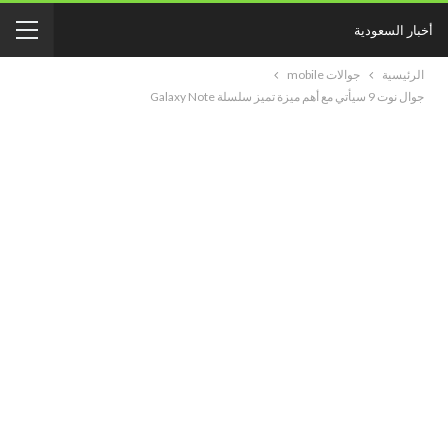
أخبار السعودية
الرئيسية
جوالات mobile
جوال نوت 9 سيأتي مع أهم ميزة تميز سلسلة Galaxy Note