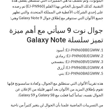
البلوتوث، ولم تكشف ما هي المميزات التي ستسغل بفضل هذه
التقنية. كذلك الموديل الخاص بهذا القلم (EJ-PN960) تم رصده
على إحدي الشركات الأغطية في المملكة المتحدة، والتي تظهر
جميع الألوان التي ستتوفر مع إطلاق جوال Galaxy Note 9 وهي:
جوال نوت 9 سيأتي مع أهم ميزة
تميز سلسلة Galaxy Note
1. EJ-PN960BBEGWW: أسود
2. EJ-PN960BJEGWW: رمادي
3. EJ-PN960BVEGWW: بنفسجي
4. EJ-PN960BLEGWW: أزرق
5. EJ-PN960BAEGWW: بني
هذه تقريباً الألوان التي ستطلق مع الجوال، وكعادة سامسونج فإنها
تقوم بإطلاق المزيد من الألوان بعد أشهر قليلة من الإعلان عن
الجوال نفسه، تماماً كما فعلت مع Galaxy S8 و Galaxy S9.
من التسريبات الماضية علمنا بأن الجوال لن يتغير كثيراً من ناحية