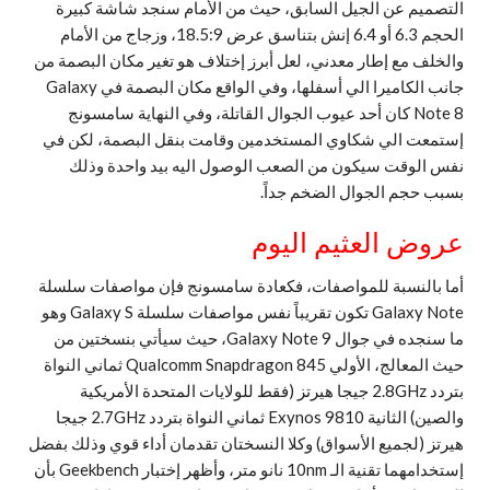
التصميم عن الجيل السابق، حيث من الأمام سنجد شاشة كبيرة
الحجم 6.3 أو 6.4 إنش بتناسق عرض 18.5:9، وزجاج من الأمام
والخلف مع إطار معدني، لعل أبرز إختلاف هو تغير مكان البصمة من
جانب الكاميرا الي أسفلها، وفي الواقع مكان البصمة في Galaxy
Note 8 كان أحد عيوب الجوال القاتلة، وفي النهاية سامسونج
إستمعت الي شكاوي المستخدمين وقامت بنقل البصمة، لكن في
نفس الوقت سيكون من الصعب الوصول اليه بيد واحدة وذلك
بسبب حجم الجوال الضخم جداً.
عروض العثيم اليوم
أما بالنسبة للمواصفات، فكعادة سامسونج فإن مواصفات سلسلة
Galaxy Note تكون تقريباً نفس مواصفات سلسلة Galaxy S وهو
ما سنجده في جوال Galaxy Note 9، حيث سيأتي بنسختين من
حيث المعالج، الأولي Qualcomm Snapdragon 845 ثماني النواة
بتردد 2.8GHz جيجا هيرتز (فقط للولايات المتحدة الأمريكية
والصين) الثانية Exynos 9810 ثماني النواة بتردد 2.7GHz جيجا
هيرتز (لجميع الأسواق) وكلا النسختان تقدمان أداء قوي وذلك بفضل
إستخدامهما تقنية الـ 10nm نانو متر، وأظهر إختبار Geekbench بأن