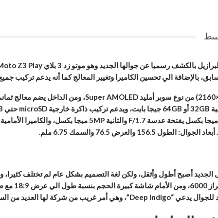
 تحسين الكاميرا وتغيير المعالج كما أنه يدعم تركيب جميع الموتو مودز Moto Mods سواء كانت 
 من السنوات التي تصدر جوالات.