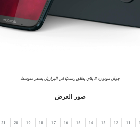
جوال موتو زد 3 بلاي يطلق رسميًا في البرازيل بسعر متوسط
صور العرض
21
20
19
18
17
16
15
14
13
12
11