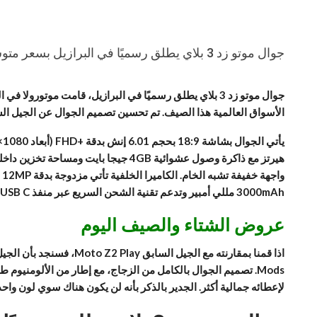
جوال موتو زد 3 بلاي يطلق رسميًا في البرازيل بسعر متوسط
الأسواق العالمية هذا الصيف. تم تحسين تصميم الجوال عن الجيل السابق، بالإضافة الي
3000mAh مللي أمبير وتدعم تقنية الشحن السريع عبر منفذ USB C. أبعاد الجوال: الطول 156.5 والعرض 76.5 والسمك 6.75 ملم.
عروض الشتاء والصيف اليوم
لإعطائه جمالية أكثر. الجدير بالذكر بأنه لن يكون هناك سوي لون واحد للجوال يدعي “Deep Indigo”، وهي أمر غريب من شركة لها العديد