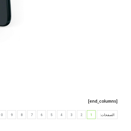
[end_columns]
الصفحات:
1
2
3
4
5
6
7
8
9
10