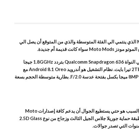
جوال موتو زد 3 بلاي يطلق رسميًا في البرازيل، قامت موتورولا في البرازيل بالكشف رسميا عن جوالها الجديد وهو موتو زد 3 بلاي Moto Z3 Play الذي ينتمي الي الفئة المتوسطة والذي من المتوقع أن يصل الي
قديمة أم جديدة.
يأتي الجوال بشاشة 18:9 بحجم 6.01 إنش بدقة +FHD (أبعاد 1080×2160) من نوع سوبر أمليد Super AMOLED، ومن الداخل يضم معالج ثماني النواة Qualcomm Snapdragon 636 بتردد 1.8GGHz جيجا
هيرتز مع ذاكرة وصول عشوائية 4GB جيجا بايت ومساحة تخزين داخلية 32GB أو 64GB جيجا بايت، ويدعم تركيب ذاكرة خارجية microSD حتي 2TB تيرا بايت. نظام التشغيل هو أندرويد Android 8.1 Oreo مع
واجهة خفيفة تشبه الخام. الكاميرا الخلفية تأتي مزدوجة بدقة 12MP ميجا بكسل يفتحة عدسة F/1.7 والثانية 5MP ميجا بكسل، والكاميرا الأمامية 8MP ميجا بكسل بفتحة عدسة F/2.0. بطارية متوسطة الحجم بسعة
اذا قمنا بمقارنته مع الجيل السابق Moto Z2 Play، فسنجد بأن الجيل الجديد أصبح أطول وأثقل، ولكن لغة التصميم بشكل عام لم تختلف كثيرا، والسبب هو حتي يستطيع الجوال أن يدعم كافة إصدارات Moto
Mods. تصميم الجوال بالكامل من الزجاج، مع إطار من الألومنيوم طراز 6000، ومن الأمام شاشة كبيرة الحجم بنسبة طول الي عرض 18:9 مع طبقة حماية جوريلا جلاس الجيل الثالث وزجاج من نوع 2.5D Glass