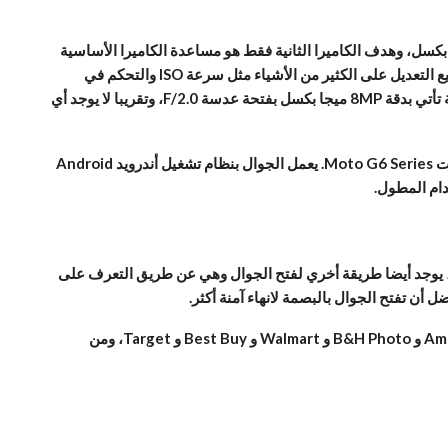
را خلفية مزدوجة، الرئيسية بدقة 12MP ميجا بكسل بفتحة عدسة F/1.7 مه حجم بكسل 1.4um ميكرون والثانية بدقة 5MP ميجا بكسل، وهدف الكاميرا الثانية فقط هو مساعدة الكاميرا الأساسية
على عمل عزل للصور Bokeh mode. تطبيق الكاميرا في الجوال يدعم YouTube Live وفلاتر الوجه ووضع المحترف PRO الذي من خلاله تستطيع التعديل على الكثير من الأشياء مثل سرعة ISO والتحكم في
الألوان وغيرها. يستطيع أن يسجل فيديو بدقة 4K بسرعة 30fps إطار في الثانية، ويوجد أيضا فلاتر للوجه عند تسجيل الفيديوهات. الكاميرا الأمامية تأتي بدقة 8MP ميجا بكسل بفتحة عدسة F/2.0، وتقريبا لا يوجد أي
هناك العديد من المميزات في Moto Z3 Play التي يتم تشغيلها بواسطة الذكاء الاصطناعي، مثل وضع Cutout الذي شاهدناه لأول مرة مع جوالات Moto G6 Series. يعمل الجوال بنظام تشغيل أندرويد Android
مة، يوجد أيضا طريقة أخري لفتح الجوال وهي عن طريق التعرف على
الجوال متوفر حاليا في الأسواق البرازيلية بسعر $499 دولار، وأكدت الشركة بأن الجوال سيتوفر في الولايات المتحدة الأمريكية عن طريق Amazon و B&H Photo و Walmart و Best Buy و Target، ومن