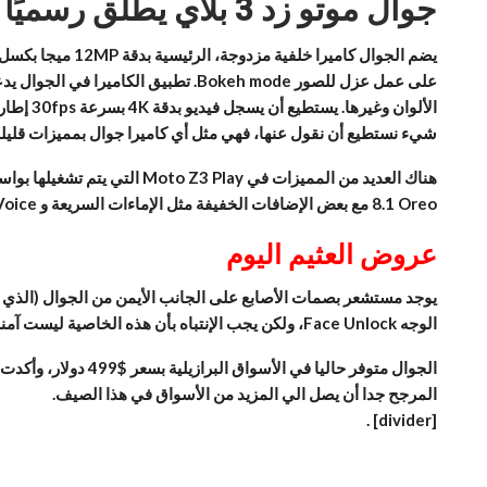
جوال موتو زد 3 بلاي يطلق رسميًا في البرازيل
شيء نستطيع أن نقول عنها، فهي مثل أي كاميرا جوال بمميزات قليلة
8.1 Oreo مع بعض الإضافات الخفيفة مثل الإماءات السريعة و Moto Voice و Moto Action، مما يعني أداء سلس واستقرار النظام بعد الاستخدام المطول.
عروض العثيم اليوم
يوجد مستشعر بصمات الأصابع على الجانب الأيمن من الجوال (الذي ي
الوجه Face Unlock، ولكن يجب الإنتباه بأن هذه الخاصية ليست آمنة، فيستطيع أي شخص أن يقوم بفتح الجوال عن طريق صورة لوجهك، لذا يفضل أن تفتح الجوال بالبصمة لانهاء آمنة أكثر.
المرجح جدا أن يصل الي المزيد من الأسواق في هذا الصيف.
.
[divider]