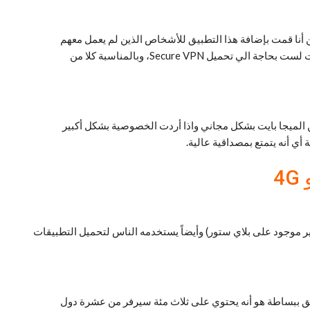
لميجا بايت وبشكل مجاني، لكن أنا قمت بإضافة هذا التطبيق للأشخاص الذين لم يعمل معهم
تطبيق Thunder VPN، لهذا اذا لم يعمل معك تطبيق Thunder VPN جرب هذا التطبيق Secure VPN وإن عمل معك التطبيق Thunder VPN فأنت لست بحاجة الي تحميل Secure VPN، وبالمناسبة كلا من
الميجا بايت بشكل مجاني واذا أردت الخصوصية بشكل أكبير
ير موجود على بلاي ستور) وأيضاً يستخدمه الناس لتحميل التطبيقات
بيق ببساطة هو أنه يحتوي على ثلاث مئة سيرفر من عشرة دول