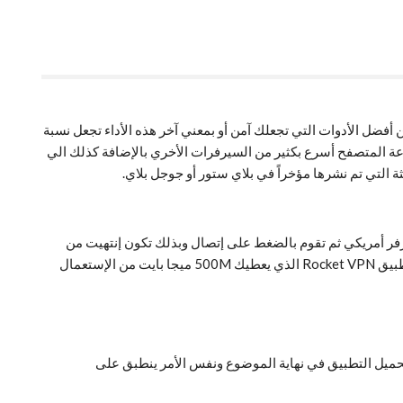
دما تستخدم شبكات الإتصالات 3G أو 4G، الـ VPN هي إختصار لـ Virtual Private Networks وهي واحدة من أفضل الأدوات التي تجعلك آمن أو بمعني آخر هذه الأداء تجعل نسبة
سرعة المتصفح أسرع بكثير من السيرفرات الأخري بالإضافة كذلك الي
ال به مثلاً سيرفر أمريكي ثم تقوم بالضغط على إتصال وبذلك تكون إنتهيت من
الإتصال، المميز في هذا التطبيق أنه يعطيك ميجا بايت بلا حدود ومجاناً فبتأكيد هناك بعض التطبقات التي تعطيك عدد معين من الميجا بايت مثل تطبيق Rocket VPN الذي يعطيك 500M ميجا بايت من الإستعمال
 ستور 4.8 نجمة مما يؤكد مصداقية هذا التطبيق. رابط تحميل التطبيق في نهاية الموضوع ونفس الأمر ينطبق على