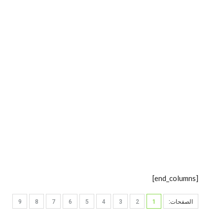
[end_columns]
الصفحات:
1
2
3
4
5
6
7
8
9