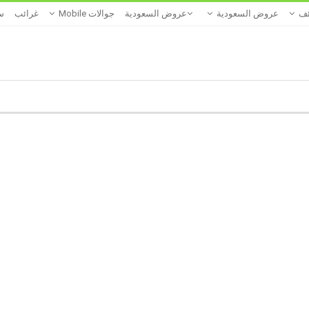
ئف
عروض السعودية
عروض السعودية
جوالات Mobile
غرائب
س