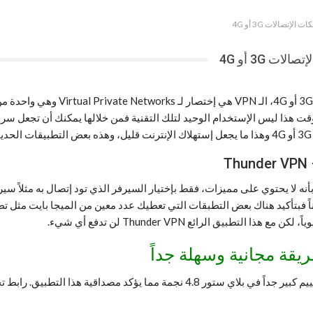
تطبيقات VPN رائعة ستحتاج إليها عن
الوقت هذا ليس الإستخدام الوحيد لتلك التقنية فمن خلالها يمكنك أن تجعل 
 بايت فقط لكن هذا لا يعني بأنه لا يحتوي على مميزات، فقط بإختيار السيرفر الذي تود إتص
يق الرائع Thunder VPN لن تدفع أي شيء.
قة مجانية وسهلة جداً
حصل التطبيق على أكثر من مليون عملية تحميل وحصل أيضاً على تقييم كبير جداً في بلاي