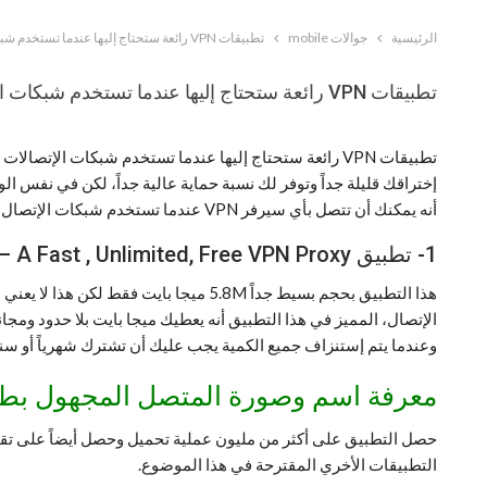
الرئيسية
جوالات mobile
تطبيقات VPN رائعة ستحتاج إليها عندما تستخدم شبكات الإتصالات 3G أو 4G
تطبيقات VPN رائعة ستحتاج إليها عندما تستخدم شبكات الإتصالات 3G أو 4G
إختراقك قليلة جداً وتوفر لك نسبة حماية عالية جداً، لكن في نفس 
أنه يمكنك أن تتصل بأي سيرفر VPN عندما تستخدم شبكات الإتصال 3G أو 4G وهذا ما يجعل إستهلاك الإنترنت قليل، وهذه بعض التطبيقات الحديثة التي تم نشرها مؤخراً في بلاي ستور أو جوجل بلاي.
1- تطبيق Thunder VPN – A Fast , Unlimited, Free VPN Proxy
هذا التطبيق بحجم بسيط جداً 5.8M ميجا
وعندما يتم إستنزاف جميع الكمية يجب عليك أن تشترك شهرياً أو سنوياً، لكن مع هذا التطب
معرفة اسم وصورة المتصل المجهول بطري
التطبيقات الأخري المقترحة في هذا الموضوع.