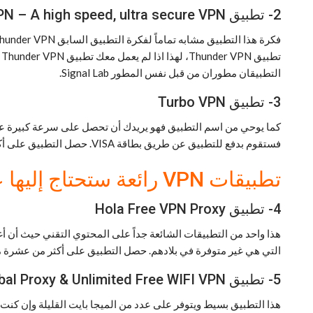
2- تطبيق Secure VPN – A high speed, ultra secure VPN
التطبيقان مطوران من قبل نفس المطور Signal Lab.
3- تطبيق Turbo VPN
كما يوحي من اسم التطبيق فهو يريدك أن تحصل على سرعة كبيرة عند
فستقوم بدفع للتطبيق عن طريق بطاقة VISA. حصل التطبيق على أكثر من عشرة ملايين تحميل وهو بالتأكيد عدد كبير جداً كما أن تقييمه 4.7 نجمة أي أنه يتمتع بمصداقية عالية.
تطبيقات VPN رائعة ستحتاج إليها عندما تستخدم شبكات الإتصالات 3G أو 4G
4- تطبيق Hola Free VPN Proxy
هذا واحد من التطبيقات الشائعة جداً على المحتوي التقني حيث أن أ
التي هي غير متوفرة في بلادهم. حصل التطبيق على أكثر من عشرة ملايين تح
5- تطبيق Inf VPN – Global Proxy & Unlimited Free WIFI VPN
هذا التطبيق بسيط ويتوفر على عدد من الميجا بايت القليلة وإن كن