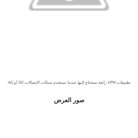
تطبيقات VPN رائعة ستحتاج إليها عندما تستخدم شبكات الإتصالات 3G أو 4G
صور العرض