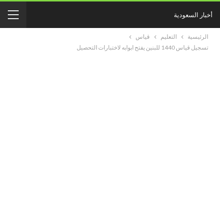
أخبار السعودية
الرئيسية
التعليم
قياس
تسجيل قياس 1440 للبنين يفتح ابوابه لاختبارات التحصيل