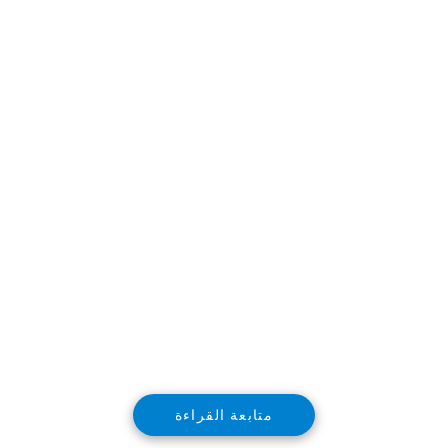
بدأت عروض يوريكا الكويت تقديم
الكمبيوتر اللوحي لينوفو 16 جيجا
LENOVO FOR THOSE , LENOVO
DUAL CAMERA , LENOVO YOGA 8 ,
كما طرحت الكمبيوتر المحمول لينوفو
جي 5070 LENOVO G5070 CORE I3 ,
LENOVO CORE I5.
قدمت عروض يوريكا الكويت تليفزيون
باناسونيك اب اس دس PANASONIC
متابعة القراءة
LED TV HD , تليفزيون هايسنس فائق