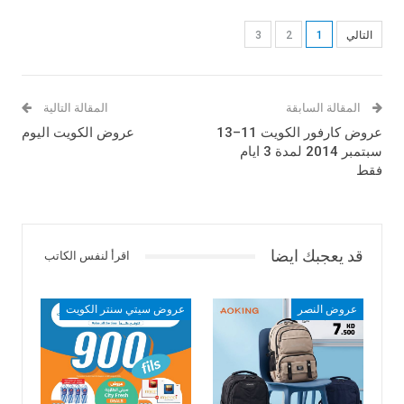
HD , باناسونيك تلفزيون ال اي دي عالي
التالي
1
2
3
الوضوح Panasonic LED TV HD , وايت
ويستهاوس فريزر عاموي White-
Westinghouse , باناسونيك مكيف
المقالة السابقة
المقالة التالية
سبليت 2 طن , باناسونيك غسالة
عروض كارفور الكويت 11–13
عروض الكويت اليوم
سبتمبر 2014 لمدة 3 ايام
حوضين مع مضخة .
فقط
[divider]
.
قد يعجبك ايضا
اقرأ لنفس الكاتب
عروض النصر
عروض سيتي سنتر الكويت