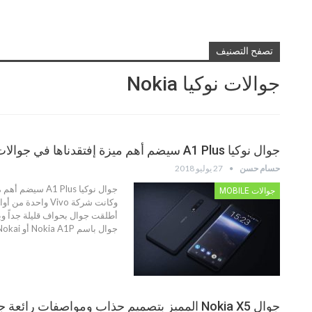
تصفح التصنيف
جوالات نوكيا Nokia
جوال نوكيا A1 Plus سيضم أهم ميزة إفتقدناها في جوالات رائدة لهذا العام
حسام حسن
27 يوليو 2018
جوال نوكيا us
جوالات MOBILE
أطلقت جوال بحواف قليلة جداً و
جوال باسم Nokia A1P أو Nokai…
جوال Nokia X5 المميز بتصميم حذاب ومواصفات رائعة جداً