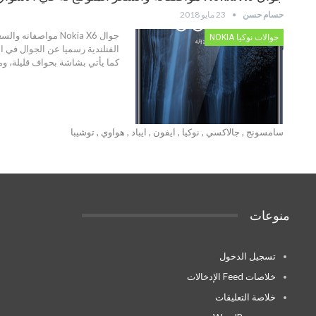
حسام حسن
23 مايو 2018
جوالات نوكيا NOKIA
كما يأتي بشاشة بحواف قليلة، ومثل معظم ال
سامسونج , جالاكسي , نوكيا , ايفون , ايباد , هواوي , توشيبا
منوعات
تسجيل الدخول
خلاصات Feed الإدخالات
خلاصة التعليقات