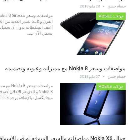
حسام حسن
28 مايو 2018
جوالات MOBILE
يسمي الآن ب…
مواصفات وسعر Nokia 8 مع مميزاته وعيوبه وتصميمه
حسام حسن
27 مايو 2018
مواصفات 
جوالات MOBILE
ميجا بكسل، بالإضافة يوجد Corning Gorilla Glass 5 و هذا يحمى الشاشة من الخدوش و الصدمات. - يعمل هذا الجوال بمعالج ثمانى النواة بتردد 2.4x4 جيجا هرتز و 1.9x4 جيجا هيرتز، و الشريحة…
جوال Nokia X6 مواصفاته والسعر المتوقع له في الاسواق