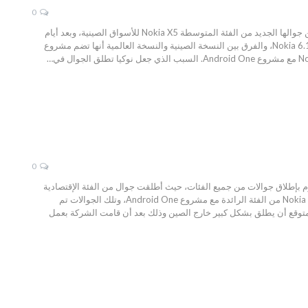
0
جوال Nokia X5 المميز بتصميم حذاب ومواصفات رائعة جداً، بعد مدة طويلة من الإنتظار، كشفت شركة نوكيا رسمياً عن جوالها الجديد من الفئة المتوسطة Nokia X5 للأسواق الصينية، وبعد أيام
قليلة من الإعلان عن هذا الجوال في الصين، أطلقت الشركة النسخة العالمية من Nokia X6 تحت العلامة التجارية Nokia 6.1 Plus، والفرق بين النسخة الصينية والنسخة العالمية أنها تضم مشروع
0
ا مثل بعض الشركات الأخري كشاومي تقوم بإطلاق جوالات من جميع الفئات، حيث أطلقت جوال من الفئة الإقتصادية
جداً Nokia 1 مع مشروع Android Go وجوال Nokia 7 Plus متوسط الفئة مع مشروع Android One وجوال Nokia 8 Sirocco من الفئة الرائدة مع مشروع Android One، وتلك الجوالات تم
Nokia  الذي لم يصل بعد الي الأسواق العالمية ومتوقع أن يطلق بشكل كبير خارج الصين وذلك بعد أن قامت الشركة بعمل