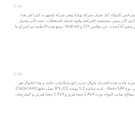
0
 القرن التاسع عشر فمن المؤكد أنك تعرف شركة نوكيا، وهى شركة إشتهرت كثيرا في هذا
رن وكانت تصدر العديد من الجوالات التي تعمل بنظام السيبيان، ولعل أشهر جوال أصدرته الشركة هو Nokia 3310 الذي كان يتميز بمصنعيته الخرافية وقوة تحمله للسقطات، حيث كان يتحمل
أعنف السقطات بدون أن يحصل للجوال أي شئ، ولكن بعد العديد من السنين تم إطلاق أنظمة تنافس نظام نوكيا الخاص ونعم أنا أتحدث عن نظامي IOS و Android ، ومع هذه الأنظمة تم إختراع ما
0
 و هذه المرة عادت هذه الشركة بجوال جديد رائع بإمكانيات عالية، و هذا الجوال هو
Nokia 8 و الذى تم الاعلان عنه فى شهر فبراير. مواصفات Nokia 8 - الجوال يدعم شبكة 4G. - يمكن ادخال شريحتين من نوع Nano SIM. - لديه شاشة 5.3 بوصه IPS LCD تصل دقتها 2560x1440