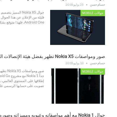
حسام حسن
25 يوليو 2018
جوالات MOBILE
Android One، فلهذا متوقع بشكل كبير أن تطلق نوكيا جوال Nokia X5 خارج الصين تحت العلامة التجارية Nokia 5.1 Plus مع مشروع Android One. السبب الذي جعل نوكيا تطلق الجوال في…
صور ومواصفات Nokia X5 تظهر بفضل هيئة الإتصالات الصينية TENAA
حسام حسن
10 يوليو 2018
جوالات MOBILE
تصويت على حسابها الرسمي عل
جوال Nokia 1 مع أهم مواصفاته وعيوبه ومميزاته وصوره ايضاً