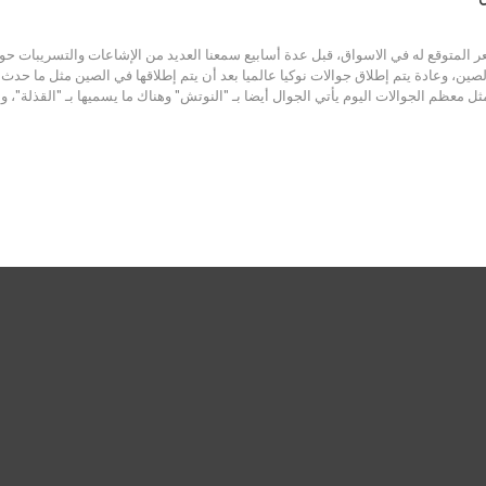
جوالات اليوم يأتي الجوال أيضا بـ "النوتش" وهناك ما يسميها بـ "القذلة"، وأبعاد هذه الشاشة هي 19:9، وفي هذ