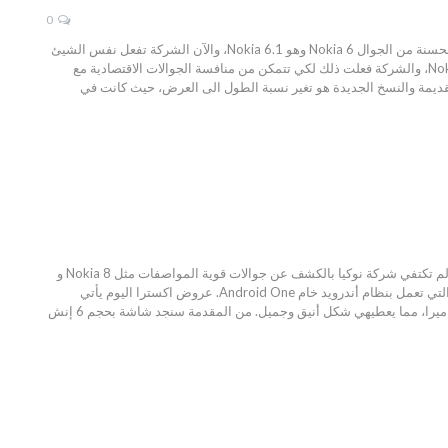
0
مواصفات Nokia 5.1 و 3.1 Nokia و 2.1 Nokia مع الصور ، في معرض MWC لهذا العام أعلنت شركة نوكيا عن نسخة محسنة من الجوال Nokia 6 وهو Nokia 6.1، والآن الشركة تفعل نفس الشيئ
مع جوالات Nokia 2 و Nokia 3 و Nokia 5 حيث أعلنت اليوم عن النسخ المسحنة وهم Nokia 2.1 و Nokia 3.1 و Nokia 5.1، والشركة فعلت ذلك لكي تتمكن من منافسة الجوالات الاقتصادية مع
ب الفرق الرئيسي بين النسخ القديمة والنسخ الجديدة هو تغير نسبة الطول الى العرض، حيث كانت في
مواصفات وسعر Nokia 7 Plus مع المميزات والعيوب،مواصفات وسعر Nokia 7 Plus بالإضافة إلي المميزات والعيوب، لم تكتفي شركة نوكيا بالكشف عن جوالات قوية المواصفات مثل Nokia 8 و
Nokia 8 Sirocco بل كشفت كذلك عن هاتف متوسط المواصفات وهو Nokia 7 Plus ، والذي يصنف أيضًا من الجوالات التي تعمل بنظام أندرويد خام Android One. عروض اكسترا اليوم يأتي
الجوال بهيكل مصنوع من المعدن مع لون يشبه النحاس على جوانب الجوال ومستشعر البصمة وكذلك على عدسات الكاميرا، مما يعطيهي شكل أنيق وجميل. من المقدمة سنجد شاشة بحجم 6 إنش