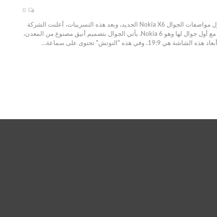
0
جوال Nokia X6 مواصفاته والسعر المتوقع له في الاسواق، قبل عدة أسابيع سمعنا العديد من الإشاعات والتسريبات حول مواصفات الجوال Nokia X6 الجديد، وبعد هذه التسريبات، أعلنت الشركة
الفنلندية رسميا عن الجوال في الصين، وعادة يتم إطلاق جوالات نوكيا عالميا بعد أن يتم إطلاقها في الصين مثل ما حدث مع أول جوال لها وهو Nokia 6. يأتي الجوال بتصميم أنيق مصنوع من المعدن،
ه "النوتش" تحتوى على سماعة…