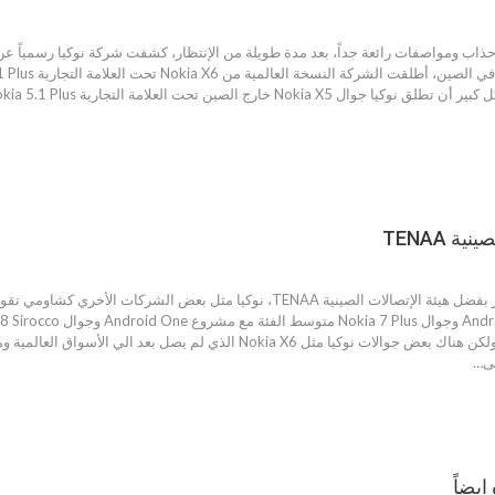
صور ومواصفات Nokia X5 تظهر بفضل هيئة الإتصالات الصينية TENAA، نوكي
إطلاقها على المستوي العالمي، ولكن هناك بعض جوالات نوكيا مثل X6
ى…