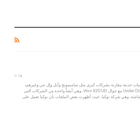
0
والات بتقنيات حديثة مقارنة بشركات كبري مثل سامسونج وأبل وإل جي وغيرهم،
وكانت شركة Vivo واحدة من أوائل الشركات التي قدمت جوال ببصمة تعمل تحت الشاشة Under Display Fingerprint Scanner مع جوال Vivo X20 UD، وهي أيضاً واحدة من الشركات التي
شاشة، وهي شركة نوكيا، حيث أظهرت بعض الملفات بأن نوكيا تعمل على