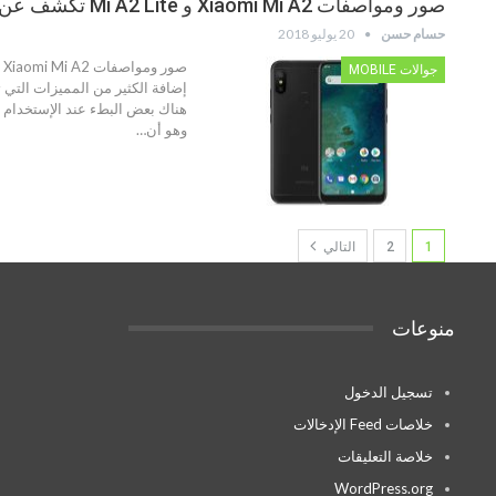
صور ومواصفات Xiaomi Mi A2 و Mi A2 Lite تكشف عن قدومهما بمشروع رائع
حسام حسن
20 يوليو 2018
جوالات MOBILE
هناك بعض البطء عند الإستخدام و
وهو أن…
1
2
التالي
منوعات
تسجيل الدخول
خلاصات Feed الإدخالات
خلاصة التعليقات
WordPress.org