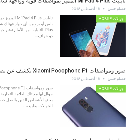
تابليت Mi Pad 4 Plus المميز بمواصفات قوية وواجهة شاومي الرائعة
حسام حسن
18 أغسطس 2018
جوالات MOBILE
Plus. التابليت من الأمام ت
ذو حواف…
صور ومواصفات Xiaomi Pocophone F1 تكشف عن تصميم مختلف كثيراً من شاومي
حسام حسن
18 أغسطس 2018
جوالات MOBILE
بعض الأشخاص الذين بالفعل حصلوا
الجوالات بطبيعة…