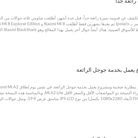
تلك ال
الكافي لشراء Mi A2 يستطيع شراء النسخة ذو المواصف
شاشة بحجم 5.84 إنش بدقة +FHD (أ