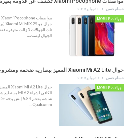
مواصفات Xiaomi Pocophone تكشف عن قدومه بميزة رائعة جداً
حسام حسن
31 يوليو 2018
جوالات MOBILE
الجوال ليست…
جوال Xiaomi Mi A2 Lite المميز ببطارية ضخمة ومشروع يعمل بخدمة جوجل الرائعة
حسام حسن
30 يوليو 2018
جوالات MOBILE
Qualcomm…