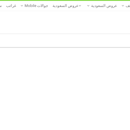
ئف
عروض السعودية
عروض السعودية
جوالات Mobile
غرائب
س