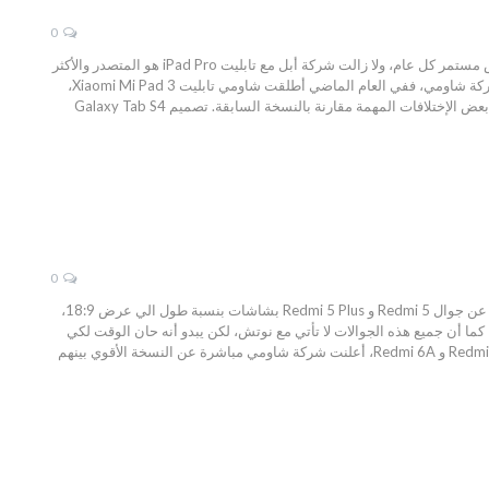
0
تابليت Xiaomi Mi Pad 4 المميز بتصميم أنيق ومواصفات قوية، يواجه سوق التابليت الذي يعمل بنظام أندرويد بإنخفاض مستمر كل عام، ولا زالت شركة أبل مع تابليت iPad Pro هو المتصدر والأكثر
مبيعاً في جميع أنحاء العالم، ولكن هناك بعض الشركات التي لا زالت تصدر تابليت بمواصفات قوية وسعر مناسب مثل شركة شاومي، ففي العام الماضي أطلقت شاومي تابليت Xiaomi Mi Pad 3،
وكان بمواصفات لا بأس بها وسعر جيد، والآن الشركة أعلنت في الصين عن النسخة الجديدة Mi Pad 4 التي تحتوي على بعض الإختلافات المهمة مقارنة بالنسخة السابقة. تصميم Galaxy Tab S4
0
جوال Xiaomi Redmi 6 Pro المميز بمواصفات قوية ونظام تشغيل رائع، في أواخر العام الماضي، أعلنت شركة شاومي عن جوال Redmi 5 و Redmi 5 Plus بشاشات بنسبة طول الي عرض 18:9،
 نقل هذه الميزة الي الإصدارات الأخري مثل Redmi 5 Note و Redmi S2 وغيرهم من جوالات سلسلة Redmi Series، كما أن جميع هذه الجوالات لا تأتي مع نوتش، لكن يبدو أنه حان الوقت لكي
تطلق الشركة جوال بنوتش مثل الجوالات التي تم الإعلان عنها سابقاً في بداية هذا العام. بعد أن تم الإعلان عن جوال Redmi 6 و Redmi 6A، أعلنت شركة شاومي مباشرة عن النسخة الأقوي بينهم