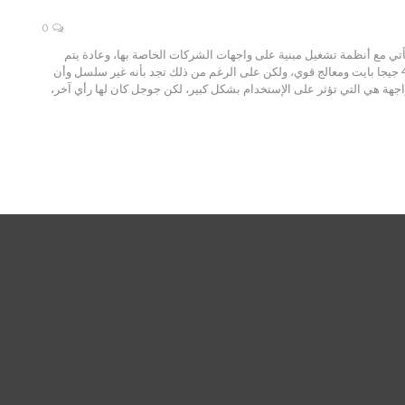
0
ب الجوالات الذكية تأتي مع أنظمة تشغيل مبنية على واجهات الشركات الخاصة بها، وعادة يتم
إضافة الكثير من المميزات التي تؤثر بشكل كبير على النظام، فمثلاً قد تجد جوال يضم ذاكرة وصول عشوائية كبيرة 4GB جيجا بايت ومعالج قوي، ولكن على الرغم من ذلك تجد بأنه غير سلسل وأن
اجهة هي التي تؤثر على الإستخدام بشكل كبير، لكن جوجل كان لها رأي آخر،