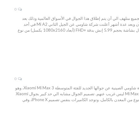
0
 المميز بمواصفات قوية ومشروع يعمل بخدمة جوجل الرائعة، بعد الإعلان عن جوال Mi 6X، كان الجميع متلهف الي أن يتم إطلاق هذا الجوال في الأسواق العالمية وذلك بعد
نجاح الجيل الأول بسبب مواصفاته القوية وسعره المنخفض وأهم نقطة أنه يعمل بمشروع Android One من جوجل، الآن وبعد عدة أشهر أعلنت شركة شاومي عن الجيل الثاني Mi A2 في أحد
المؤتمرات التي أقيمت في أسبانيا، فهيا معاً نتعرف على جميع تفاصيل هذا الجوال. مواصفات Xiaomi Mi A2 يأتي الجوال بشاشة بحجم 5.99 إنش بدقة +FHD (أبعاد 1080x2160 بكسل) من نوع
0
جوال Xiaomi Mi Max 3 المميز بشاشة ضخمة وبطارية كبيرة جداً، في أحد الأحداث التي قامت في الصين، أعلنت شركة شاومي الصينية عن جوالها الجديد للفئة المتوسطة Xiaomi Mi Max 3، وهو
يتميز بشاشة ضخمة وبطارية كبيرة جداً ومعالج قوي، وهو الشيء الذي تتميز به سلسلة Mi Max Series بشكل عام، و Mi Max 3 ليس غريب عنهم. تصميم الجوال مشابه الي حد كبير بجوال Xiaomi
Redmi Note 5، حيث من الأمام توجد الشاشة ذو الحواف الصغيرة ومن الجيد عدم وجود النوتش، في الجهة الخلفية مصنوع من المعدن بالكامل، وتوجد الكاميرات بنفس تصميم iPhone X، وفي