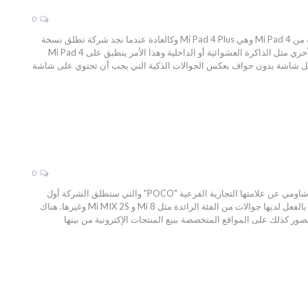
0
تابليت Mi Pad 4 Plus المميز بمواصفات قوية وواجهة شاومي الرائعة، كشفت شركة شاومي الصينية عن نسخة محسنة من Mi Pad 4 وهي Mi Pad 4 Plus وكالعادة عندما نجد شركة تطلق نسخة
بلس أو برو من أي جهاز فهناك شيئين رئيسين يتم تزويدها في النسخة البلس أولها الشاشة ثم البطارية وبعض الأشياء الأخري مثل الذاكرة العشوائية أو الداخلية وهذا الأمر ينطبق على Mi Pad 4
آن يحمل شاشة بدون حواف بعكس الجوالات الذكية التي يجب أن تحتوي على شاشة
0
صور ومواصفات Xiaomi Pocophone F1 تكشف عن تصميم مختلف كثيراً من شاومي، في الأونة الأخيرة، أعلنت شركة شاومي عن علامتها التجارية الفرعية "POCO" والتي ستطلق الشركة أول
جوال لها مع تلك العلامة التجارية تحت اسم Xiaomi Pocophone F1 الذي سيكون جوال رائد جديد من الشركة رغم أنها بالفعل لديها جوالات من الفئة الرائدة مثل Mi 8 و Mi MIX 2S وغيرها. هناك
ر كذلك على المواقع المتخصصة ببيع المنتجات الإكترونية من بينها