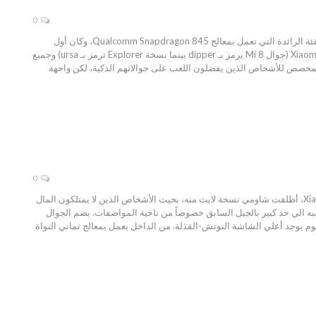
0
مواصفات Xiaomi Pocophone تكشف عن قدومه بميزة رائعة جداً، قبل عدة أشهر، أطلقت شاومي ثلاثة جوالات من الفئة الرائدة التي تعمل بمعالج Qualcomm Snapdragon 845، وكان أول
جوال هو Xiaomi Mi MIX 2S (يرمز بـ polaris) ثم بعدها بشهرين فقط أطلقت Xiaomi Mi 8 و Xiaomi Mi 8 Explorer Edition (جوال Mi 8 يرمز بـ dipper بينما نسخة Explorer ترمز بـ ursa) وجميع
جوالات لا زالت متوفرة فقط للأسواق الصينية. هناك أيضاً جوال آخر يعمل بهذا المعالج وهو Xiaomi BlackShark المخصص للأشخاص الذين يفضلون اللعب على جوالاتهم الذكية، لكن واجهة
0
جوال Xiaomi Mi A2 Lite المميز ببطارية ضخمة ومشروع يعمل بخدمة جوجل الرائعة، في نفس يوم إطلاق Xiaomi Mi A2، أطلقت شاومي نسخة لايت منه، بحيث الأشخاص الذين لا يمتلكون المال
ات الأقل والسعر الأقل Mi A2 Lite، وبالمناسبة هذه النسخة تشبه الي حد كبير بالجيل السابق خصوصاً من ناحية المواصفات. يضم الجوال
بعاد 1080x2280 بكسل) من نوع IPS LCD بتناسق عرض 19:9، ومثل جوالات اليوم يوجد أعلي الشاشة النوتش-القذلة. من الداخل يعمل بمعالج ثماني النواة