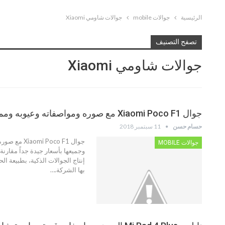
الرئيسية
جوالات mobile
جوالات شاومي Xiaomi
تصفح التصنيف
جوالات شاومي Xiaomi
جوال Xiaomi Poco F1 مع صوره ومواصفاته وعيوبه ومميزاته
حسام حسن
11 سبتمبر 2018
جوال co F1
جوالات MOBILE
وجميعها بأسعار جيدة جداً مقار
إنتاج الجوالات الذكية، بطبيعة 
بها الشركة.…