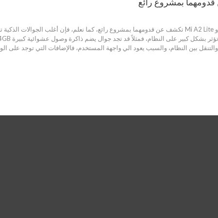
صور ومواصفات Xiaomi Mi A2 و Mi A2 Lite تكشف عن قدومهما بمشروع رائع، كما نعلم، فإن أغل
التنقل بين النظام، والسبب يعود الي واجهة المستخدم، فالإضافات التي توجد على الو