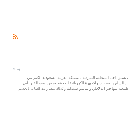
3
كت نستو بالخبر وايضا سوبر ماركت نستو داخل المنطقة الشرقية بالمملكة العربية السعودية الكثير من
ن السلع والمنتجات والاجهزة الكهربائية الحديثة. عرض نستو الخبر يأتي
ة منها فير اند لافلي و شامبو صنصلك وكذلك نيفيا زيت العناية بالجسم ,