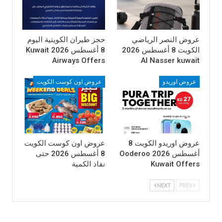
CASIO DIGITAL CAMERA , كاميرا رقمية باناسونيك
PANASONIC DIGITAL CAMERA , ال جي تليفزيون ال اي دي
ذكي LG SMART LED TV.
عروض النصر الرياضي
حجز طيران الكويتية اليوم
الكويت 8 أغسطس 2026
8 أغسطس 2026 Kuwait
Airways Offers
Al Nasser kuwait
عروض اوريدو
عروض اون كوست الكويت
عروض اوريدو الكويت 8
عروض اون كوست الكويت
أغسطس 2026 Ooderoo
8 أغسطس 2026 حتى
Kuwait Offers
نفاذ الكمية
NEXT
PREV
كما روجت احدث عروض جيان الكويت