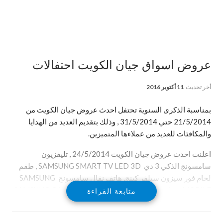
عروض اسواق جيان الكويت احتفالات
أخر تحديث
11 أكتوبر 2016
بمناسبة الذكرى السنوية تحتفل احدث عروض جيان الكويت من
21/5/2014 حتي 31/5/2014 , وذلك بتقديم العديد من الهدايا
والمكافئات للعديد من عملاءها المتميزين.
اعلنت احدث عروض جيان الكويت 24/5/2014 , تليفزيون
سامسونج الذكي 3 دي SAMSUNG SMART TV LED 3D , طقم
لحام فور سيزون سيلفر كينج, هاتف نقال سامسونج SAMSUNG
MOBILE , هاتف نقال سامسونج جالكسي SAMSUNG GALAXY
متابعة القراءة
MOBILE , FOUR SEASON SILVER KING COMFORTER,
بطانية مزدوجة طبقة واحدة ريفييرا RIVIERA 1 PLY DOUBLE