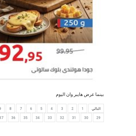
بينما عرض هايبر وان اليوم
التالي
1
2
3
4
5
6
7
8
9
37
36
35
34
33
32
31
30
29