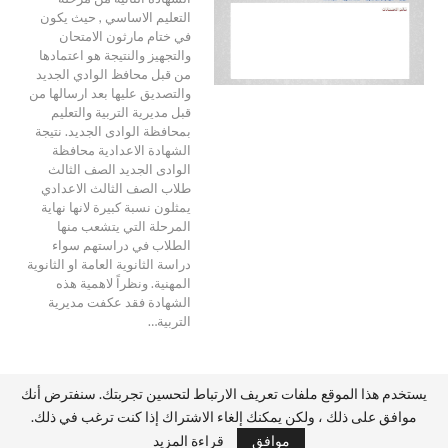
التعليم الاساسي , حيث يكون
في ختام مارثون الامتحان
والتجهيز والنتيجة هو اعتمادها
من قبل محافظ الوادي الجديد
والتصديق عليها بعد ارسالها من
قبل مديرية التربية والتعليم
بمحافظة الوادى الجديد. نتيجة
الشهادة الاعدادية محافظة
الوادى الجديد الصف الثالث
طلاب الصف الثالث الاعدادي
يمثلون نسبة كبيرة لانها نهاية
المرحلة التي يتشعب منها
الطلاب في دراستهم سواء
دراسة الثانوية العامة او الثانوية
المهنية. ونظراً لاهمية هذه
الشهادة فقد عكفت مديرية
التربية…
يستخدم هذا الموقع ملفات تعريف الارتباط لتحسين تجربتك. سنفترض أنك
موافق على ذلك ، ولكن يمكنك إلغاء الاشتراك إذا كنت ترغب في ذلك.
© 2026 - أخبار مصر. All Rights Reserved.
موافق
قراءة المزيد