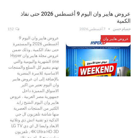
عروض هايبر وان اليوم 9 أغسطس 2026 حتى نفاذ
الكمية
حسام حسن
7 أغسطس 2026
152
عروض هايبر وان اليوم 9
عروض هايبر وان
أغسطس 2026 والمستمرة
حتى نفاذ الكمية , وذلك ضمن
عروض مجلة هايبر وان Hyper
one الشهرية واليومية والتي
تهتم بتقيم كل السلع والمنتجات
الاساسية للاسرة المصرية
بالإضافة إلى ان عروض هايبر
وان اليوم تعتبر من اكبر
الاسواق المميزة داخل
جمهورية مصر العربية . عروض
هايبر وان اليوم الشيخ زايد
الكثير من المنتجات العصرية
منها شاشة تلفزيون ال جي
الذكية ذو تقنية اتش دي وثلاثية
الابعاد وايضا ال اي دي LG TV
4K Ultra HD 3D , تلفزيون
سامسونج ال اي دي ثلاثي