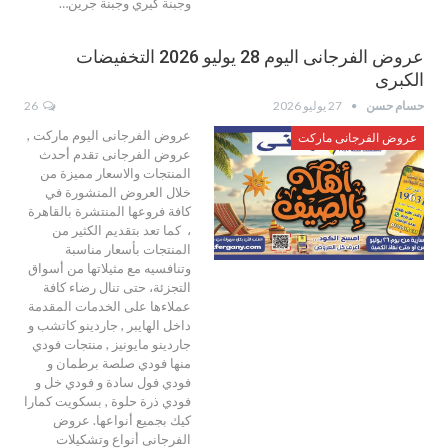
وجبنة كيري وجبنة جرين…
عروض الفرجانى اليوم 28 يوليو 2026 التخفيضات
الكبرى
حسام حسن
27 يوليو 2026
26
عروض الفرجانى اليوم ماركت ,
عروض الفرجانى ماركت
عروض الفرجانى تقدم أحدث
المنتجات والاسعار مميزة من
خلال العروض المنشورة في
كافة فروعها المنتشرة بالقاهرة
، كما تعد بتقديم الكثير من
المنتجات بأسعار مناسبة
وتنافسيه مع مثيلاتها من أسواق
التجزئة، حتى تنال رضاء كافة
عملاءها على الخدمات المقدمة
داخل الهايبر , جاردينو كاتشب و
جاردينو مايونيز , منتجات فودي
منها فودي صلصة برطمان و
فودي فول سادة و فودي خل و
فودي ذرة حلوة , بسكويت كمارا
كيك بجميع أنواعها. عروض
الفرجانى أنواع وتشكيلات