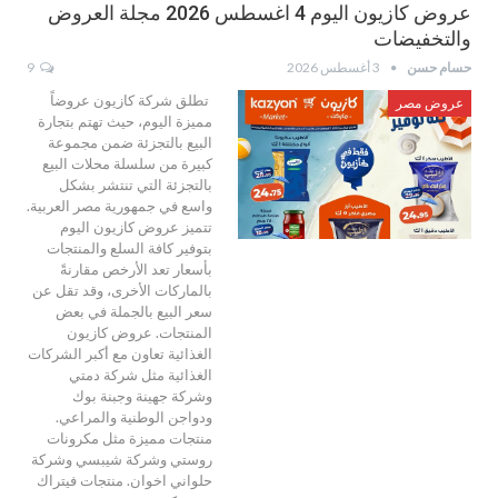
عروض كازيون اليوم 4 اغسطس 2026 مجلة العروض
والتخفيضات
حسام حسن
3 أغسطس 2026
9
تطلق شركة كازيون عروضاً
عروض مصر
مميزة اليوم، حيث تهتم بتجارة
البيع بالتجزئة ضمن مجموعة
كبيرة من سلسلة محلات البيع
بالتجزئة التي تنتشر بشكل
واسع في جمهورية مصر العربية.
تتميز عروض كازيون اليوم
بتوفير كافة السلع والمنتجات
بأسعار تعد الأرخص مقارنةً
بالماركات الأخرى، وقد تقل عن
سعر البيع بالجملة في بعض
المنتجات. عروض كازيون
الغذائية تعاون مع أكبر الشركات
الغذائية مثل شركة دمتي
وشركة جهينة وجبنة بوك
ودواجن الوطنية والمراعي.
منتجات مميزة مثل مكرونات
روستي وشركة شيبسي وشركة
حلواني اخوان. منتجات فيتراك