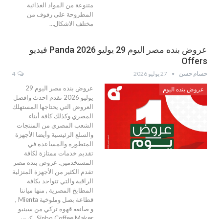
متنوعة من المواد الغذائية
المطروحة على رفوف من
مختلف الاشكال…
عروض بنده مصر اليوم 29 يوليو 2026 Panda فيديو
Offers
حسام حسن
27 يوليو 2026
4
عروض بنده مصر اليوم 29
عروض بنده اليوم
يوليو 2026 تقدم احدث وافضل
العروض التي يحتاجها المستهلك
المصري وكذلك كافة أبناء
الشعب المصري من المنتجات
والسلع الرئيسية وأيضا الأجهزة
المتطورة والمساعدة في
تقديم خدمات ممتازة لكافة
المستخدمين. عروض بنده مصر
تقدم الكثير من الأجهزة المنزلية
الراقية والتي تتواجد بكافة
المطابخ المصرية , منها ميانتا
قطاعة بصل وملوخية Mienta ,
و صانعة قهوة تركي من سينبو
Sinbo Coffee Maker , كرس