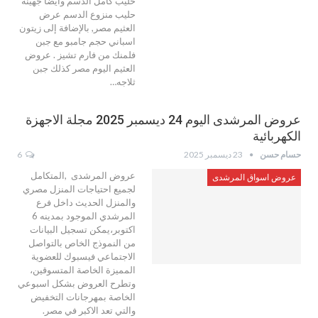
حليب كامل الدسم وأيضا جهينة
حليب منزوع الدسم عرض
العثيم مصر, بالإضافة إلى زيتون
اسباني حجم جامبو مع جبن
فلمنك من فارم تشيز . عروض
العثيم اليوم مصر كذلك جبن
ثلاجه…
عروض المرشدى اليوم 24 ديسمبر 2025 مجلة الاجهزة
الكهربائية
حسام حسن
23 ديسمبر 2025
6
عروض المرشدى ,المتكامل
عروض اسواق المرشدى
لجميع احتياجات المنزل مصري
والمنزل الحديث داخل فرع
المرشدي الموجود بمدينه 6
اكتوبر،يمكن تسجيل البيانات
من النموذج الخاص بالتواصل
الاجتماعي فيسبوك للعضوية
المميزة الخاصة المتسوقين،
وتطرح العروض بشكل اسبوعي
الخاصة بمهرجانات التخفيض
والتي تعد الاكبر في مصر.