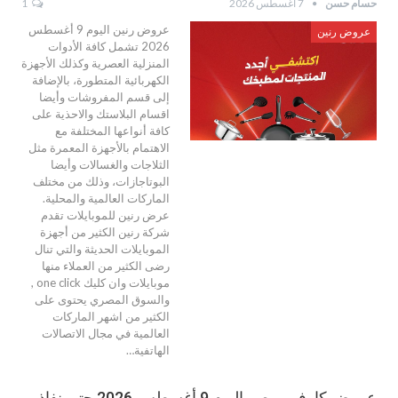
حسام حسن
7 أغسطس 2026
1
عروض رنين اليوم 9 أغسطس
عروض رنين
2026 تشمل كافة الأدوات
المنزلية العصرية وكذلك الأجهزة
الكهربائية المتطورة، بالإضافة
إلى قسم المفروشات وأيضا
اقسام البلاستك والاحذية على
كافة أنواعها المختلفة مع
الاهتمام بالأجهزة المعمرة مثل
الثلاجات والغسالات وأيضا
البوتاجازات، وذلك من مختلف
الماركات العالمية والمحلية.
عرض رنين للموبايلات تقدم
شركة رنين الكثير من أجهزة
الموبايلات الحديثة والتي تنال
رضى الكثير من العملاء منها
موبايلات وان كليك one click ,
والسوق المصري يحتوى على
الكثير من اشهر الماركات
العالمية في مجال الاتصالات
الهاتفية…
عروض كارفور مصر اليوم 9 أغسطس 2026 حتى نفاذ