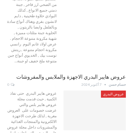
من الضحي ارز فاخر , جبنة
دمتي جميع الانواع , كذلك
البوادي حلاوة طحينية , دايم
لانشون بقري وهناك أنواع سادة
وبالفلفل وايضا بالزيتون ,
الحلوبة جبنة مثلثات مميزة ,
شهية مكرونة متنوعة الاحجام .
عرض اولاد غانم اليوم رانسي
مكرونة احجام متنوعة , ريتش
توست بيك , الخديوي أنواع جبن
متنوعة ملح خفيف او جبنة…
عروض هايبر البدري الاجهزة والملابس والمفروشات
حسام حسن
7 أكتوبر 2024
0
عروض هايبر البدري حتى نفاذ
عروض البدري
الكمية , حيث قدمت مجلة
عروض هايبر بلس والتي
عرضت خصومات على العروض
مغرية , لذلك طرحت الاجهزة
الالكترونية والمنتجات الغذائية
والمشروبات داخل مجلة عروض
هايبر البدري والتي اعلنت انها