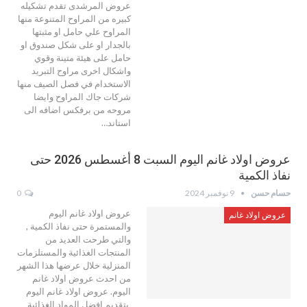
عروض المرشدى تقدم تشكيله
كبيره من المراوح المتنوعة منها
المراوح علي حامل او مثبتها
بالجدار او على شكل صندوق او
حامل على هيئة متينة وقوي
واشكال اخرى مراوح التبريد
الاستخدام في فصل الصيف منها
شركات جاك المراوح وايضا
مروحه من برفكس اضافه الى
استاند…
عروض اولاد غانم اليوم السبت 8 أغسطس 2026 حتى
نفاذ الكمية
حسام حسن
9 نوفمبر 2024
0
عروض اولاد غانم اليوم
عروض اولاد غانم
والمستمرة حتى نفاذ الكمية ,
والتي طرحت العديد من
المنتجات الغذائية والمستلزمات
المنزلية خلال عرضها هذا الشهر
من احدث عروض اولاد غانم
اليوم. عروض اولاد غانم اليوم
بتقديم افضل المواد الغذائية