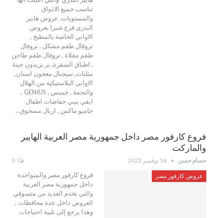
تناسب جميع الاذواق
والمستويات. عروض هايبر
البدري فرع شبرا بعروض
الاواني الخاصة بالمطبخ ,
تروفال طقم مشكل , تروفال
طقم مقلاة , تروفال طقم طاجن
, اطباق السفرة, بر يزيدون جبنة
مثلثات, سيجنال معجون اسنان,
الاواني البلاستيكية من الهلال
والنجمة , جينيس , GENIUS ,
ايفي بيبي حفاضات اطفال
جامبو ماكس , اريال مسحوق…
فروع كارفور مصر داخل جمهورية مصر العربية الهايبر
والماركت
حسام حسن
16 نوفمبر 2022
3
فروع كارفور مصر والمتواجدة
عروض كارفور مصر
داخل جمهورية مصر العربية
والتي تخدم العديد من متسوقي
العروض داخل عدة محافظات ,
وهذا يرجع إلى تلبية احتياجات