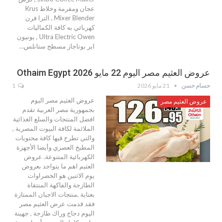
عجان ومفرمة وخلاط Krus
Mixer Blender , الترا فرن
كهربائي به كافة الكماليات
Ultra Electric Owen , يونيون
اير بوتاجاز مسطح ستانلس…
عروض العثيم مصر اليوم 22 مايو 2026 Othaim Egypt
حسام حسن
21 مايو 2026
1
عروض العثيم مصر اليوم
عروض العثيم مصر
بجمهورية مصر العربية تقدم
افضل المنتجات والسلع الغذائية
الملائمة لكافة البيوت المصرية ,
والتي تطرح فيها كافة محتويات
المطبخ العصري وأيضا الأجهزة
الكهربائية المتنوعة. عروض
العثيم اهم ما يتواجد بعروض
يوم الاثنين هو الخضراوات
الطازجة والفاكهة المنتقاة
بعناية ,منتجات الاجبان الممتازة
فقد قدمت عرض العثيم مصر
اليوم دجاج وراك طازجة , جهينة