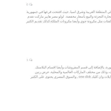
0
عروفة والمرموقة في المنطقة العربية وشرق اسيا، حيث افتتحت فرعها في جمهورية
جارة التجزئة والبيع بأسعار مخفضة. لولو مصر هايبر ماركت تقدم
الفئات مثل مكرونة جوي وأيضا مكرونات الملكة،كذلك تقديم الكثير
1
كهربائية المتطورة، بالإضافة إلى قسم المفروشات وأيضا اقسام البلاستك
زات، وذلك من مختلف الماركات العالمية والمحلية. عرض رنين
للموبايلات تقدم شركة رنين الكثير من أجهزة الموبايلات الحديثة والتي تنال رضى الكثير من العملاء منها موبايلات وان كليك one click , والسوق المصري يحتوى على الكثير