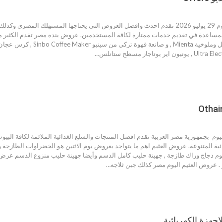
عروض بنده مصر اليوم 29 يوليو 2026 تقدم احدث وافضل العروض التي يحتاجها المستهل
مساعدة في تقديم خدمات ممتازة لكافة المستخدمين. عروض بنده مصر تقدم الكثير من ال
م بجمهورية مصر العربية تقدم افضل المنتجات والسلع الغذائية الملائمة لكافة البيو
ائية المتنوعة. عروض العثيم اهم ما يتواجد بعروض يوم الاثنين هو الخضراوات الطازجة وا
م دجاج وراك طازجة , جهينة حليب كامل الدسم وأيضا جهينة حليب منزوع الدسم عرض ا
. عروض العثيم اليوم مصر كذلك جبن ثلاجه…