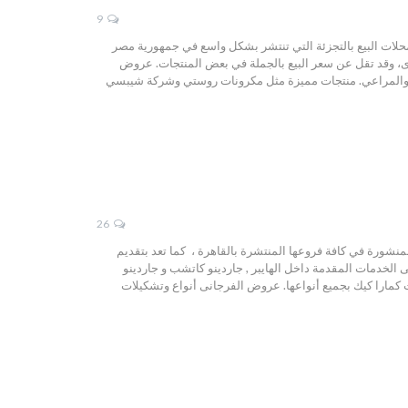
9
حلات البيع بالتجزئة التي تنتشر بشكل واسع في جمهورية مصر
أخرى، وقد تقل عن سعر البيع بالجملة في بعض المنتجات. عروض
نية والمراعي. منتجات مميزة مثل مكرونات روستي وشركة شيبسي
26
شورة في كافة فروعها المنتشرة بالقاهرة ، كما تعد بتقديم
ى الخدمات المقدمة داخل الهايبر , جاردينو كاتشب و جاردينو
كمارا كيك بجميع أنواعها. عروض الفرجانى أنواع وتشكيلات