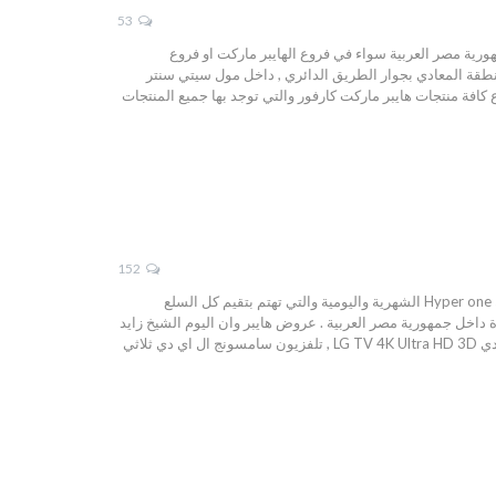
53
المنتشرة بجمهورية مصر العربية سواء في فروع الهايبر ماركت او فروع
طقة المعادي بجوار الطريق الدائري , داخل مول سيتي سنتر
كافة منتجات هايبر ماركت كارفور والتي توجد بها جميع المنتجات
152
عروض هايبر وان اليوم 8 أغسطس 2026 والمستمرة حتى نفاذ الكمية , وذلك ضمن عروض مجلة هايبر وان Hyper one الشهرية واليومية والتي تهتم بتقيم كل السلع
ة داخل جمهورية مصر العربية . عروض هايبر وان اليوم الشيخ زايد
الكثير من المنتجات العصرية منها شاشة تلفزيون ال جي الذكية ذو تقنية اتش دي وثلاثية الابعاد وايضا ال اي دي LG TV 4K Ultra HD 3D , تلفزيون سامسونج ال اي دي ثلاثي