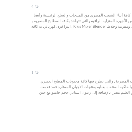
4
ك المصري وكذلك كافة أبناء الشعب المصري من المنتجات والسلع الرئيسية وأيضا
أجهزة المنزلية الراقية والتي تتواجد بكافة المطابخ المصرية ,
منها ميانتا قطاعة بصل وملوخية Mienta , و صانعة قهوة تركي من سينبو Sinbo Coffee Maker , كرس عجان ومفرمة وخلاط Krus Mixer Blender , الترا فرن كهربائي به كافة
1
ت المصرية , والتي تطرح فيها كافة محتويات المطبخ العصري
لفاكهة المنتقاة بعناية ,منتجات الاجبان الممتازة فقد قدمت
لعثيم مصر, بالإضافة إلى زيتون اسباني حجم جامبو مع جبن