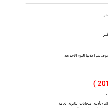
م اغلاق ابواب تسجيل رغبات التنسيق فقد بات من الواضح ان اعلان نتيجة تنسيق المرحلة الثانية 2017 سوف يتم اعلانها اليوم الاحد بعد
اء تأديته امتحانات الثانوية العامة