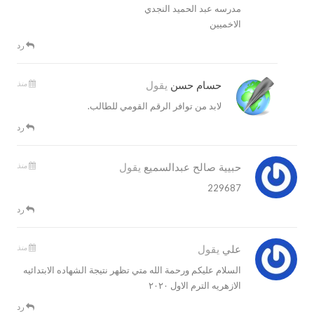
مدرسه عبد الحميد النجدي
الاخميين
رد
منذ
حسام حسن
يقول
لابد من توافر الرقم القومي للطالب.
رد
منذ
حبيية صالح عبدالسميع
يقول
229687
رد
منذ
علي
يقول
السلام عليكم ورحمة الله متي تظهر نتيجة الشهاده الابتدائيه
الازهريه الترم الاول ٢٠٢٠
رد