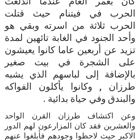
كان بعمر العام عندما اندلعت
الحرب في فيتنام حيث قتلت
الحرب ثلاثة من اسرته وبقي هو
وأحد الجنود في الغابة تائهين لمدة
تزيد عن أربعين عاما كانوا يعيشون
على الشجرة في بيت صغير
بالإضافة إلى لباسهم الذي يشبه
طرزان , وكانوا يأكلون الفواكه
والبندق وفي حياة بدائية .
وعن اكتشاف طرزان القرن الواحد
والعشرين فقد كان المزارعون لهم الدور
الاكبر حيث لاحظوا وجودهم فأبلغوا عنهم