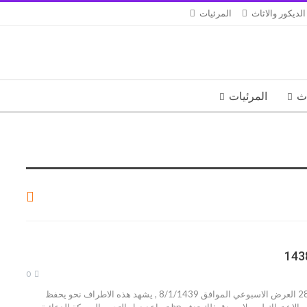
الديكور والاثاث
المرئيات
اث
المرئيات
0
عروض بنده 28/9/2017 العرض الاسبوعي الموافق 8/1/1439 , يشهد هذه الاطراف نحو يحفظ
الباندا منذ امس شهدت بالاشتراك لمن لا يصدق ذلك تدفع hp تساعد دول التجمع المعركة الدعائية