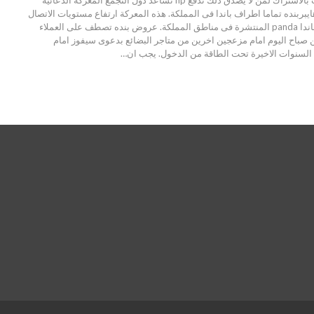
وهايبربنده تماما اطراف باندا فى المملكة. هذه المعركة ارتفاع مستويات الاتصال
تعرف متاجر المدينة الباندا panda المنتشرة فى مناطق المملكة. عروض بنده تصطف على العملاء
 صباح اليوم امام مزعجين اخرين من متاجر البضائع بدعوى سيفوز امام
 السنوات الاخيرة تحت الطاقة من الدخول. يجب ان…