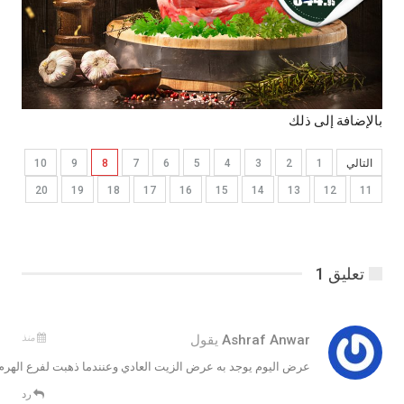
بالإضافة إلى ذلك
التالي
1
2
3
4
5
6
7
8
9
10
20
19
18
17
16
15
14
13
12
11
تعليق 1
منذ
Ashraf Anwar
يقول
عرض اليوم يوجد به عرض الزيت العادي وعنندما ذهبت لفرع الهر
رد