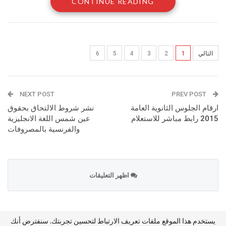
CONTINUE READING
يعمل بنظام اندوريد المتطور 4.1 جيلي بين.
به امكانية واي فاي وثري جي ولونه اسود
التالي
1
2
3
4
5
6
NEXT POST
PREV POST
ارقام الجلوس الثانوية العامة
نشر شروط الالتحاق بحقوق
2015 رابط مباشر للاستعلام
عين شمس اللغة الانجليزية
والفرنسية بالمصروفات
اظهر التعليقات
كما يعتبر تابلت lenovo ideatab a3000 من افضل الاجهزة الحديثة
يستخدم هذا الموقع ملفات تعريف الارتباط لتحسين تجربتك. سنفترض أنك