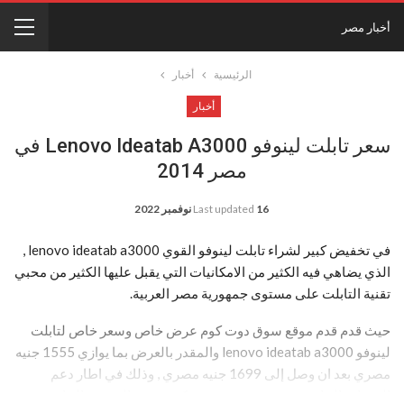
أخبار مصر
الرئيسية
أخبار
أخبار
سعر تابلت لينوفو Lenovo Ideatab A3000 في
مصر 2014
16 نوفمبر 2022
Last updated
في تخفيض كبير لشراء تابلت لينوفو القوي lenovo ideatab a3000 ,
الذي يضاهي فيه الكثير من الامكانيات التي يقبل عليها الكثير من محبي
تقنية التابلت على مستوى جمهورية مصر العربية.
حيث قدم قدم موقع سوق دوت كوم عرض خاص وسعر خاص لتابلت
لينوفو lenovo ideatab a3000 والمقدر بالعرض بما يوازي 1555 جنيه
مصري بعد ان وصل إلى 1699 جنيه مصري , وذلك في اطار دعم
التقنيات الخاصة من موقع سوق دوت كوم ضمن العروض الخاصة