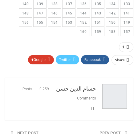
140
139
138
137
136
135
134
133
148
147
146
145
144
143
142
141
156
155
154
153
152
151
150
149
160
159
158
157
1
Google+
Twitter
Facebook
Share
Pinterest
WhatsApp
ReddIt
البريد الالكتروني
حسام الدين حسن
0
259 Posts
Comments
NEXT POST
PREV POST