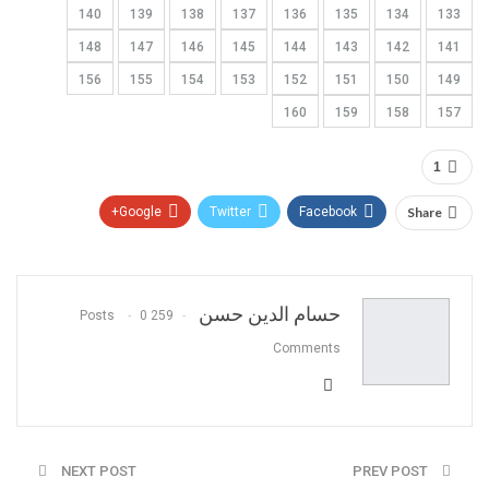
140
139
138
137
136
135
134
133
148
147
146
145
144
143
142
141
156
155
154
153
152
151
150
149
160
159
158
157
1
Google+
Twitter
Facebook
Share
Pinterest
WhatsApp
ReddIt
البريد الالكتروني
حسام الدين حسن
0
259 Posts
Comments
NEXT POST
PREV POST