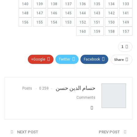
140
139
138
137
136
135
134
133
148
147
146
145
144
143
142
141
156
155
154
153
152
151
150
149
160
159
158
157
1
Google+
Twitter
Facebook
Share
Pinterest
WhatsApp
ReddIt
البريد الالكتروني
حسام الدين حسن
0
259 Posts
Comments
NEXT POST
PREV POST