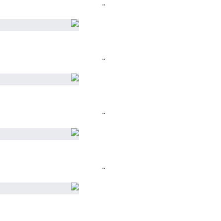
..
..
..
..
..