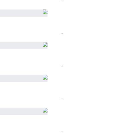
..
..
..
..