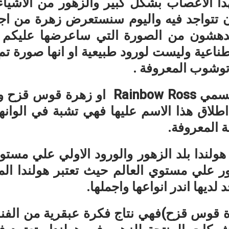
هدأ الاعصاب بشكل كبير والزهور من الاشيا
 تتواجد فيه واليوم سنستعرض زهرة من اجم
دهشون من الصورة التي ساعرضها عليكم ا
اعية وليست لورود طبيعية او انها صورة تم 
وشوب المعروفة .
 تسمي
Rainbow Ross
او زهرة قوس قزح وم
 اطلاق هذا الاسم عليها فهي تشبة في الوانه
ة المعروفة.
ولندا بلد الزهور والورود الاولي علي مستو
هور علي مستوي العالم حيث تعتبر هولندا الم
 لديها اندر انواعها واجملها.
رة قوس قزح)فهي نتاج فكرة عبقرية من الفنان