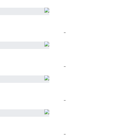
..
..
..
..