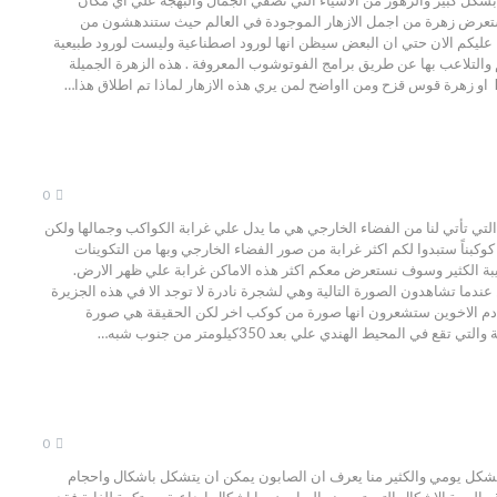
ستعرض زهرة من اجمل الازهار الموجودة في العالم حيث ستندهشون من
عليكم الان حتي ان البعض سيظن انها لورود اصطناعية وليست لورود طبيعية
م والتلاعب بها عن طريق برامج الفوتوشوب المعروفة . هذه الزهرة الجميلة
0
التي تأتي لنا من الفضاء الخارجي هي ما يدل علي غرابة الكواكب وجمالها ولكن
وكبناً ستبدوا لكم اكثر غرابة من صور الفضاء الخارجي وبها من التكوينات
عجيبة الكثير وسوف نستعرض معكم اكثر هذه الاماكن غرابة علي ظهر الارض.
دما تشاهدون الصورة التالية وهي لشجرة نادرة لا توجد الا في هذه الجزيرة
م الاخوين ستشعرون انها صورة من كوكب اخر لكن الحقيقة هي صورة
ع في المحيط الهندي علي بعد 350كيلومتر من جنوب شبه…
0
بشكل يومي والكثير منا يعرف ان الصابون يمكن ان يتشكل باشكال واحجام