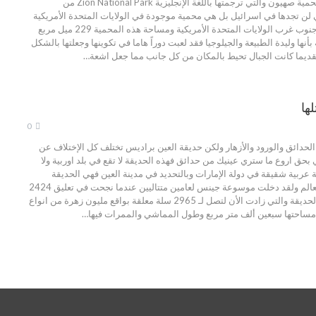
يدمر كل شيئ حوله ومحمية صهيون والتي ترجمتها باللغة الإنجليزية Zion National Park من
ي لن تجدها في اسرائيل بل هي محمية موجودة في الولايات المتحدة الأمريكية
في ولاية يوتا التي تقع جنوب غرب الولايات المتحدة الأمريكية ومساحة هذه المحمية 229 ميل مربع
أنها وليدة الطبيعة والجيلوجيا فقد لعبت دوراً هاما في تكوينها وجعلتها بالشكل
قديما كانت الجبال تحيط بالمكان من كل جانب مما جعل اشعة…
ها
0
 الحدائق والورود والأزهار ولكن حديقة العين براديس تختلف كل الإختلاف عن
بحق اروع ما ستري عينيك من حدائق فهذه الحديقة لا تقع في بلد اوربية ولا
 عربية شقيقة في دولة الإمارات وبالتحديد في مدينة العين فهي الحديقة
الاجمل علي مستوي العالم ولقد دخلت موسوعة جينس لعامين متتاليين عندما نجحت في تعليق 2424
سلة من الزهور داخل الحديقة والتي زادت الأن لتصل لـ 2965 سلة معلقة بواقع مليون زهرة من انواع
غ مساحتها سبعين ألف متر مربع وطول المماشي والممرات فيها…