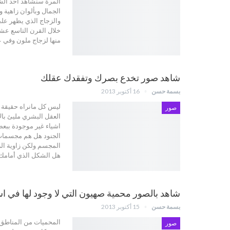
المرة سنشاهد احد الش
الجمال وبألوان زاهية 
والزجاج الذي يظهر عل
خلال القرن التاسع عش
منها لزجاج ملون وفي عام 1960 تم تحويل الشاطئ الي مقلب للمخلفات والقمامة ب
شاهد صور تخدع بصرك وتفقدك عقلك
بسمة حسن
16 أكتوبر 2013
ليس كل مانراه حقيقة ه
صور
العقل البشري مليئ بال
اشياء غير موجودة ببعض 
الجنود هل هم مجسما
المجسم ولكن زاوية ال
هل الشكل الذي أمامك 
شاهد بالصور محمية صهيون التي لا وجود لها في ا
بسمة حسن
15 أكتوبر 2013
المحميات من المناطق ا
صور