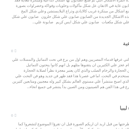
 المرة الاشكال التي تم صنع الصابون بها اشكال ابداعية ومبتكرة للغاية فقد
بون غاية في الاتقان عل شكل مأكولات وحلويات وفواكه وخضراوات بصورة
نع اشكال من مبتكرة غريب كالايادي وذراع البلايستشن وعلي شكل المخ
هذه الاشكال الجديدة من الصابون صابون علي شكل حلزون صابون علي شكل
علي شكل مكعبات صابون علي شكل ايس كريم صابونة علي…
ية
0
لتي عرفها قدماء المصريين وهم اول من برع في نحت التماثيل والمسلات علي
 عجز علي الكثيرين ان يتقنوها مثلهم بل انهم كانوا ينحتون التماثيل
الحجارة والرخام الصلب والذي كان يعتبر معجزة نظراً لصلابة الحجارة
تستخدم في النحت. اما في عصرنا هذا فقد ظهر فن جديد وهو فن النحت علي
لذي اصبح منتشراً علي مستوي العالم بشكل كبير وله معجبين ومتابعين كثيرين
رع في هذا الفن هم الصينيون ومن الصين بدأ ينتشر في جميع انحاء…
يبيا
0
حتها من قبل اريد ان اريكم الصورة قبل ان تقرؤا الموضوع لتشعروا كما