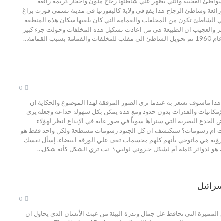
واطئ العجيبة والتي يظهر علي شاطئها زجاج ملون وأحجار كريمة رائعة
ورائعة وشاطئ الزجاج هذا يقع في ولاية كاليفورنيا في مدينة تسمي فورت براغ
ي الشاطئ تكون من المخلفات والقمامة التي كان يلقيها سكان هذه المنطقة
ر والعجيب ان الطبيعة هي من اعادت تشكيل هذه المخلفات وحولت جزء كبير
سبب القمامة…
0
ذا ماسوف تشعر به عندما تري الصور المرفقة لهذا الموضوع والحكاية ان
إمكانيات والقدرات بدون حدود ومع هذه يمكن بكل سهولة خداعة وجعله يري
الخدع البصرية التي سنراها سوياً في صور غاية في الإبداع انظر لهؤلاء
ت ام رسومات؟ ستكتشف ان كل الجنود رسومات مسطحة ولكن واحد فقط هو
رؤية هي ماتوحي بأنهم كلهم مجسمات تقف علي الورقة البيضاء. إسأل نفسك
هو لدوائر كاملة أم لشكل حلزوني لولبي؟ انت تري الشكل كأنه شكل…
سرائيل
0
لمميزة التي تحافظ عل جمال وندرة البيئة من عبث الأنسان الذي يحاول ان