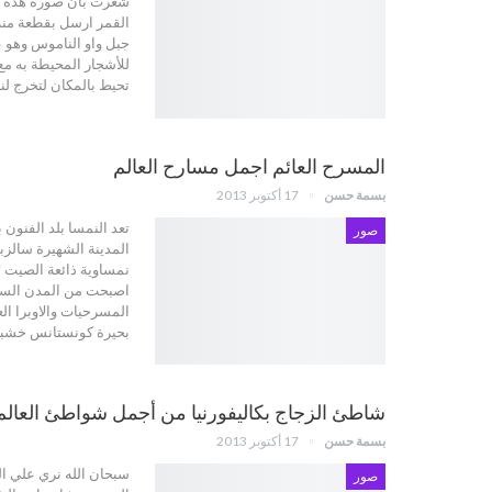
شعرت بأن صورة هذه ا
القمر ارسل بقطعة منه
جبل واو الناموس وهو ع
للأشجار المحيطة به مع
تحيط بالمكان لتخرج لن
المسرح العائم اجمل مسارح العالم
بسمة حسن
17 أكتوبر 2013
تعد النمسا بلد الفنون 
صور
المدينة الشهيرة سالز
نمساوية ذائعة الصيت ل
اصبحت من المدن السيا
المسرحيات والاوبرا ال
بحيرة كونستانس خشبة
شاطئ الزجاج بكاليفورنيا من أجمل شواطئ العالم
بسمة حسن
17 أكتوبر 2013
سبحان الله نري علي ال
صور