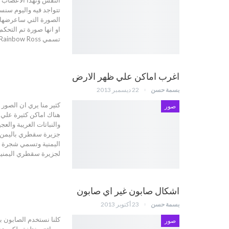
تتواجد فيه واليوم سن
الصورة التي ساعرضها 
او انها صورة تم التحك
تسمي Rainbow Ross او زهرة قوس قزح ومن ااواضح لمن يري هذه الازهار لماذا تم اطلاق هذا…
اغرب اماكن علي ظهر الارض
بسمة حسن
22 ديسمبر 2013
كثير منا يري ان الصور 
صور
هناك اماكن كثيرة علي ك
والنباتات الغريبة وال
جزيرة سقطري باليمن عن
اليمنية وتسمي شجرة د
لجزيرة سقطري اليمنية والتي تق
اشكال صابون غير اي صابون
بسمة حسن
23 أكتوبر 2013
كلنا نستخدم الصابون 
صور