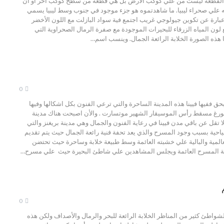
لقطعة ليست من علي كوكب الأرض بل هي قطعة من سطح كوكب اخر او ان
 علي صحراء ليبيا. ما شاهدتموه هو جزء موجود في جنوب وسط ليبيا يسمي
بارة عن تكوين جيولوجي غريب اجتمع فية سواد البازلت مع اللون الأخضر
 لون المياه الزرقاء للبحيرات الموجودة مع صفرة الرمال الصحراوية التي
ا هذه الصورة الخلابة الرائعة الجمال. وينسب اسم…
0
بحق ففيها فيينا هذه المدينة الساحرة والتي ترعي الفنون بكل اشكالها وفيها
بورغ مسقط رأس الموسيقار الشهير موتسارت . والأن اصبحت هناك مدينة
ا تقل عن باقي مدن فيينا في رعاية الفنون والجمال وهي مدينة بريغنز والتي
حية بسبب وجود المسرح والذي يعد تحفة فنية رائعة الجمال حيث يتم تقديم
عالمية والبالية علي خشبته العائمة وسط طبيعة خلابة وساحرة حيث تحتضن
 المسرح العائمة ويجلس المشاهدين علي شاطئ البحيرة حيث علي مسرح…
0
شواطئ كثير من المناظر الخلابة الرائعة للبحر والرمال والأصداف ولكن هذه