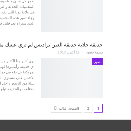
المحميات الخلابة والت
وجاء تميز هذه المحمية ب
الذي سنراه بعد قليل ف
حديقة خلابة حديقة العين براديس لم تري عينيك مثل
بسمة حسن
12 أكتوبر 2013
يري كثير منا الكثير من
صور
اي حديقة رأيتموها فهي 
امريكية بل تقع في دولة
مختلفة . والحديقة تبل
1
2
الصفحة التالية