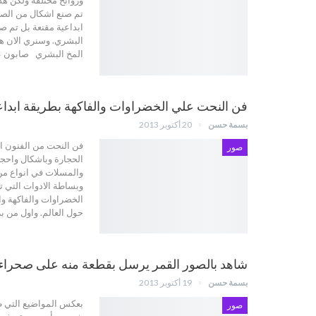
وروائح مختلفة ولكن هذه
تم صنع اشكال من الصا
ابداعية مقنعة بل تم ص
البشري. وسنري الان 
المخ البشري صابون 
فن النحت علي الخضراوات والفاكهة بطريقة ابداع
بسمة حسن
20 أكتوبر 2013
فن النحت من الفنون ا
صور
الحجارة وباشكال واحجام
والمسلات في انواع من 
وبساطة الادوات التي 
الخضراوات والفاكهة وا
حول العالم. واول من ب
شاهد بالصور القمر يرسل بقطعة منه على صحراء ل
بسمة حسن
19 أكتوبر 2013
بعكس المواضيع التي طر
صور