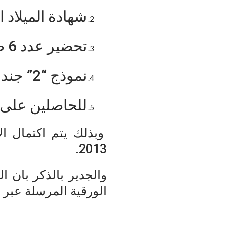
شهادة الميلاد 
تحضير عدد 6 صور شخصية للطالب .
نموذج “2” جند وذلك للطلاب الذكور ويعفى منها الإناث.
للحاصلين على 
وبذلك يتم اكتمال ال
2013.
الورقية المرسلة عبر 