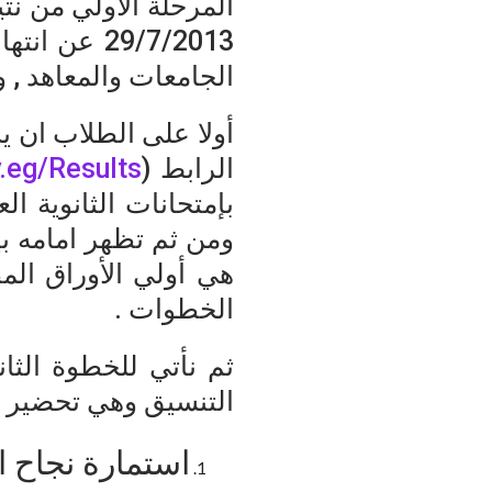
29/7/2013 ع
الجامعات والمعاهد , 
أولا على الطلاب ان 
الرابط (
.eg/Results/
بإمتحانات الثانوية ا
ومن ثم تظهر امامه بي
هي أولي الأوراق المط
الخطوات .
ثم نأتي للخطوة الثان
التنسيق وهي تحضير ال
استمارة نجاح ا