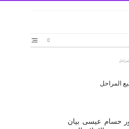
لمراحل
يع المراحل
ور حسام عيسى بيان